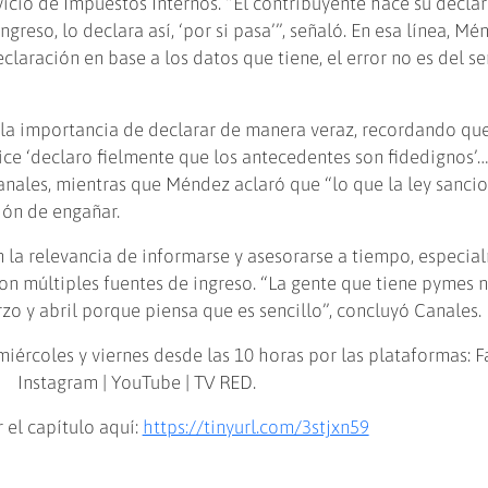
icio de Impuestos Internos. “El contribuyente hace su declar
ngreso, lo declara así, ‘por si pasa’”, señaló. En esa línea, Mé
claración en base a los datos que tiene, el error no es del ser
a importancia de declarar de manera veraz, recordando que
ice ‘declaro fielmente que los antecedentes son fidedignos’
anales, mientras que Méndez aclaró que “lo que la ley sancio
ción de engañar.
 la relevancia de informarse y asesorarse a tiempo, especia
on múltiples fuentes de ingreso. “La gente que tiene pymes 
zo y abril porque piensa que es sencillo”, concluyó Canales.
 miércoles y viernes desde las 10 horas por las plataformas: 
Instagram | YouTube | TV RED.
 el capítulo aquí:
https://tinyurl.com/3stjxn59