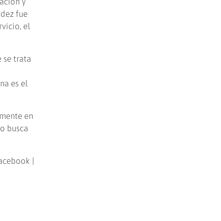
ación y
ndez fue
vicio, el
 se trata
…
na es el
lmente en
no busca
Facebook |