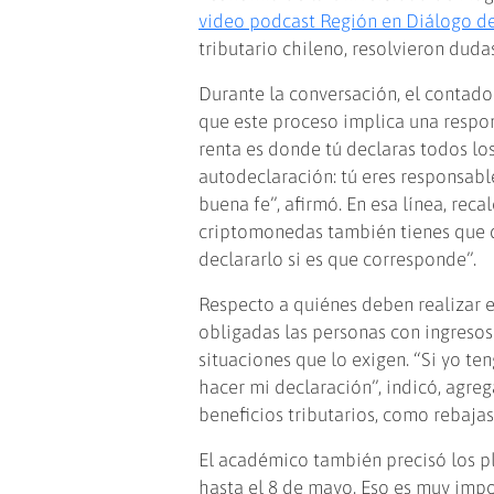
video podcast Región en Diálogo 
tributario chileno, resolvieron dud
Durante la conversación, el contado
que este proceso implica una respon
renta es donde tú declaras todos lo
autodeclaración: tú eres responsable
buena fe”, afirmó. En esa línea, reca
criptomonedas también tienes que de
declararlo si es que corresponde”.
Respecto a quiénes deben realizar e
obligadas las personas con ingresos
situaciones que lo exigen. “Si yo te
hacer mi declaración”, indicó, agr
beneficios tributarios, como rebajas
El académico también precisó los pl
hasta el 8 de mayo. Eso es muy impo