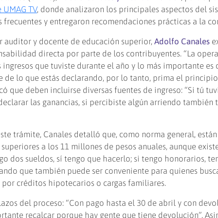
de UMAG TV
, donde analizaron los principales aspectos del s
as frecuentes y entregaron recomendaciones prácticas a la c
r auditor y docente de educación superior,
Adolfo Canales
ex
sabilidad directa por parte de los contribuyentes. “La oper
s ingresos que tuviste durante el año y lo más importante es 
 de lo que estás declarando, por lo tanto, prima el principi
lcó que deben incluirse diversas fuentes de ingreso: “Si tú tuv
clarar las ganancias, si percibiste algún arriendo también 
ste trámite, Canales detalló que, como norma general, están
 superiores a los 11 millones de pesos anuales, aunque exist
ngo dos sueldos, sí tengo que hacerlo; si tengo honorarios, t
egando que también puede ser conveniente para quienes busc
 por créditos hipotecarios o cargas familiares.
azos del proceso: “Con pago hasta el 30 de abril y con devo
rtante recalcar porque hay gente que tiene devolución”. As