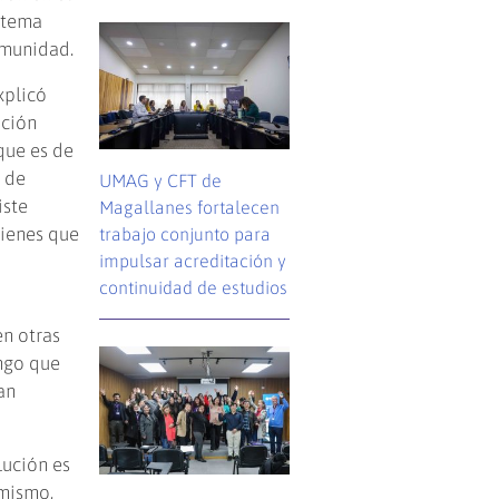
istema
omunidad.
plicó
ación
que es de
o de
UMAG y CFT de
iste
Magallanes fortalecen
tienes que
trabajo conjunto para
impulsar acreditación y
continuidad de estudios
en otras
engo que
an
lución es
imismo,