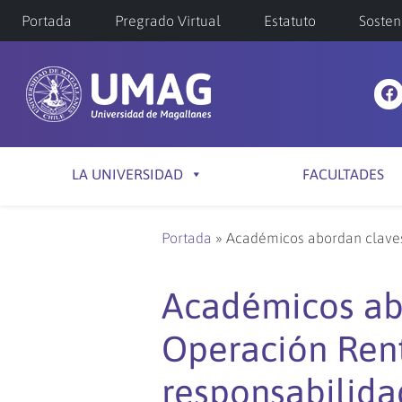
Portada
Pregrado Virtual
Estatuto
Sosten
LA UNIVERSIDAD
FACULTADES
Portada
»
Académicos abordan claves
Académicos ab
Operación Rent
responsabilida