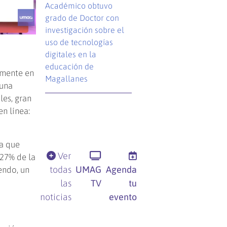
Académico obtuvo
grado de Doctor con
investigación sobre el
uso de tecnologías
digitales en la
educación de
lmente en
Magallanes
 una
les, gran
n línea:
ma que
Ver
 27% de la
todas
UMAG
Agenda
endo, un
las
TV
tu
noticias
evento