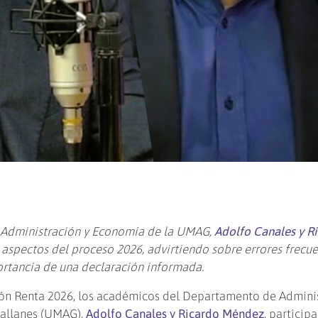
Administración y Economía de la UMAG,
Adolfo Canales y R
 aspectos del proceso 2026, advirtiendo sobre errores frecue
rtancia de una declaración informada.
ón Renta 2026, los académicos del Departamento de Adminis
allanes (UMAG),
Adolfo Canales y Ricardo Méndez
, particip