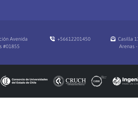
ción Avenida
+56612201450
Casilla 
s #01855
Arenas -