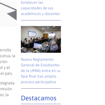
fortalecer las
capacidades de sus
académicos y docentes
arrollo
utiva, la
Nuevo Reglamento
ución
General de Estudiantes
d y el
de la UMAG entra en su
el país.
fase final tras amplio
proceso participativo
colegiada
 misión
s, la
Destacamos
s