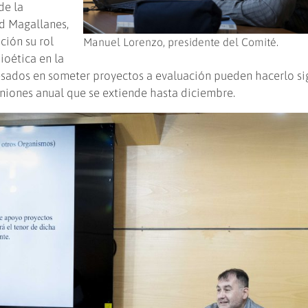
de la
ud Magallanes,
ción su rol
Manuel Lorenzo, presidente del Comité.
ioética en la
resados en someter proyectos a evaluación pueden hacerlo s
uniones anual que se extiende hasta diciembre.