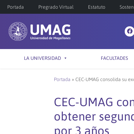
Portada
Pregrado Virtual
Estatuto
Sosten
LA UNIVERSIDAD
FACULTADES
Portada
»
CEC-UMAG consolida su exc
CEC-UMAG conso
obtener segun
por 3 años