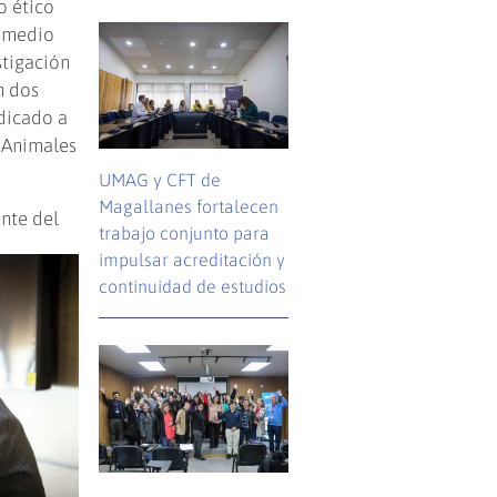
o ético
l medio
stigación
n dos
dicado a
 Animales
UMAG y CFT de
Magallanes fortalecen
ente del
trabajo conjunto para
impulsar acreditación y
continuidad de estudios