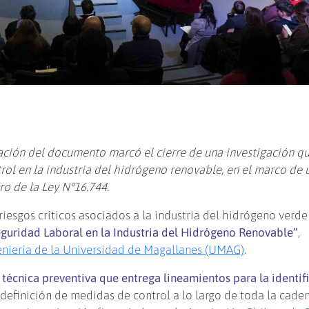
tación del documento marcó el cierre de una investigación q
trol en la industria del hidrógeno renovable, en el marco de 
ro de la Ley N°16.744.
riesgos críticos asociados a la industria del hidrógeno verde
guridad Laboral en la Industria del Hidrógeno Renovable”
,
eniería de la Universidad de Magallanes (UMAG)
.
 técnica preventiva que entrega lineamientos para la identif
y definición de medidas de control a lo largo de toda la cade