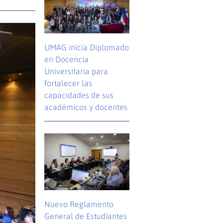
UMAG inicia Diplomado
en Docencia
Universitaria para
fortalecer las
capacidades de sus
académicos y docentes
Nuevo Reglamento
General de Estudiantes