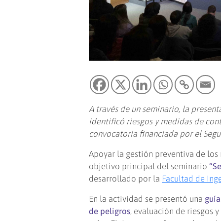
A través de un seminario, la presen
identificó riesgos y medidas de con
convocatoria financiada por el Segu
​Apoyar la gestión preventiva de los 
objetivo principal del seminario
“Se
desarrollado por la
Facultad de Ing
En la actividad se presentó una
guía
de peligros
, evaluación de riesgos 