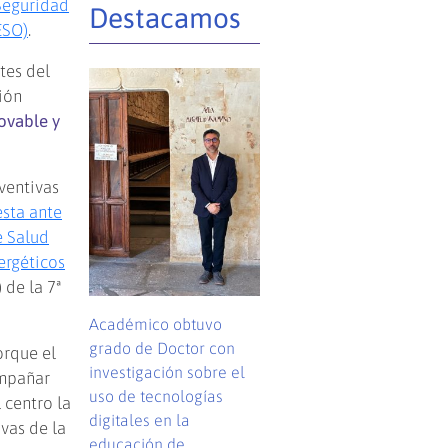
Seguridad
Destacamos
ESO)
.
tes del
ión
novable y
ventivas
esta ante
e Salud
ergéticos
 de la 7ª
Académico obtuvo
grado de Doctor con
orque el
investigación sobre el
ompañar
uso de tecnologías
 centro la
digitales en la
vas de la
educación de