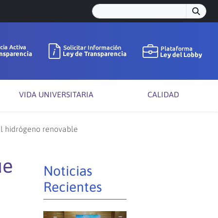
VIDA UNIVERSITARIA
CALIDAD
el hidrógeno renovable
ue
Noticias
Recientes