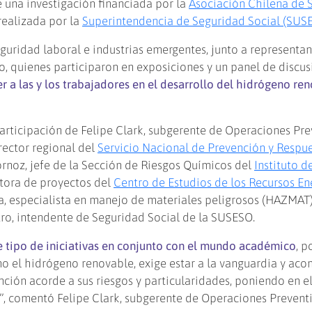
 una investigación financiada por la
Asociación Chilena de 
 realizada por la
Superintendencia de Seguridad Social (SUS
guridad laboral e industrias emergentes, junto a representan
, quienes participaron en exposiciones y un panel de discus
r a las y los trabajadores en el desarrollo del hidrógeno re
participación de Felipe Clark, subgerente de Operaciones Pre
rector regional del
Servicio Nacional de Prevención y Respu
bornoz, jefe de la Sección de Riesgos Químicos del
Instituto d
stora de proyectos del
Centro de Estudios de los Recursos En
a, especialista en manejo de materiales peligrosos (HAZMAT)
o, intendente de Seguridad Social de la SUSESO.
te tipo de iniciativas en conjunto con el mundo académico
, p
mo el hidrógeno renovable, exige estar a la vanguardia y ac
ción acorde a sus riesgos y particularidades, poniendo en el
s”, comentó Felipe Clark, subgerente de Operaciones Preventi