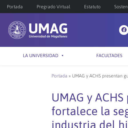
Portada
Pregrado Virtual
Estatuto
Sosten
LA UNIVERSIDAD
FACULTADES
Portada
»
UMAG y ACHS presentan guía
UMAG y ACHS p
fortalece la se
industria del 