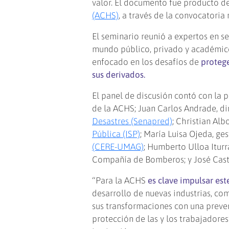
valor. El documento fue producto de
(ACHS)
, a través de la convocatoria
El seminario reunió a expertos en se
mundo público, privado y académico
enfocado en los desafíos de
protege
sus derivados.
El panel de discusión contó con la 
de la ACHS; Juan Carlos Andrade, di
Desastres (Senapred)
; Christian Al
Pública (ISP)
; María Luisa Ojeda, ge
(CERE-UMAG)
; Humberto Ulloa Iturr
Compañía de Bomberos; y José Castr
“Para la ACHS
es clave impulsar es
desarrollo de nuevas industrias, co
sus transformaciones con una preven
protección de las y los trabajadore