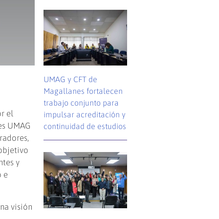
UMAG y CFT de
Magallanes fortalecen
trabajo conjunto para
r el
impulsar acreditación y
nes UMAG
continuidad de estudios
tradores,
objetivo
ntes y
o e
una visión