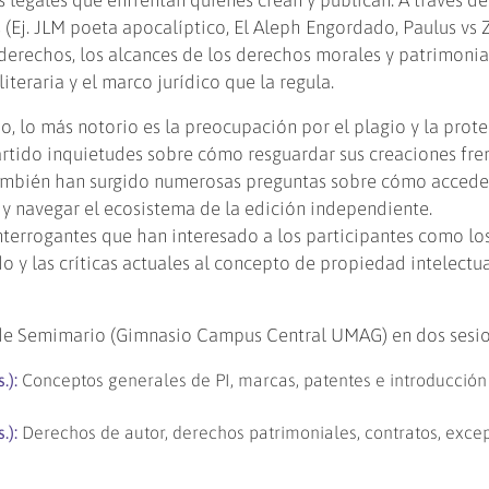
(Ej. JLM poeta apocalíptico, El Aleph Engordado, Paulus vs Z
rechos, los alcances de los derechos morales y patrimonial
literaria y el marco jurídico que la regula.
o, lo más notorio es la preocupación por el plagio y la prot
rtido inquietudes sobre cómo resguardar sus creaciones fre
 También han surgido numerosas preguntas sobre cómo accede
os y navegar el ecosistema de la edición independiente.
nterrogantes que han interesado a los participantes como lo
 y las críticas actuales al concepto de propiedad intelectua
a de Semimario (Gimnasio Campus Central UMAG) en dos sesio
.):
Conceptos generales de PI, marcas, patentes e introducción
.):
Derechos de autor, derechos patrimoniales, contratos, exce