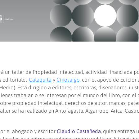
rá un taller de Propiedad Intelectual, actividad financiada po
s editoriales
Calaquita
y
Cinosargo,
con el apoyo de Edicio
edio). Está dirigido a editores, escritoras, diseñadores, ilus
uienes trabajan o se interesan por el mundo del libro, con el 
sobre propiedad intelectual, derechos de autor, marcas, pate
 taller se ha realizado en Antofagasta, Algarrobo, Arica, Castr
por el abogado y escritor
Claudio Castañeda
, quien entrega 
os legales que enfrentan quienes crean y publican. A través de