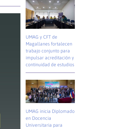
UMAG y CFT de
Magallanes fortalecen
trabajo conjunto para
impulsar acreditación y
continuidad de estudios
UMAG inicia Diplomado
en Docencia
Universitaria para