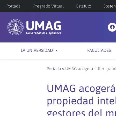
Portada
Pregrado Virtual
Estatuto
Sosten
LA UNIVERSIDAD
FACULTADES
Portada
»
UMAG acogerá taller gratuit
UMAG acogerá t
propiedad intel
gestores del m