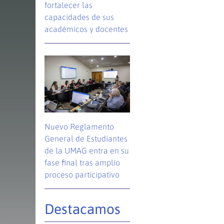
fortalecer las
capacidades de sus
académicos y docentes
Nuevo Reglamento
General de Estudiantes
de la UMAG entra en su
fase final tras amplio
proceso participativo
Destacamos