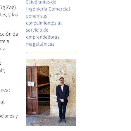
Estudiantes de
ig Zag),
Ingeniería Comercial
es, y las
ponen sus
conocimientos al
servicio de
ección de
emprendedoras
nte a
magallánicas
r a
s
l”,
nes :
 al
pciones y