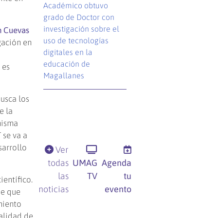
Académico obtuvo
grado de Doctor con
investigación sobre el
n Cuevas
uso de tecnologías
gación en
digitales en la
educación de
 es
Magallanes
busca los
e la
misma
 se va a
sarrollo
Ver
todas
UMAG
Agenda
las
TV
tu
ientífico.
noticias
evento
de que
amiento
ualidad de