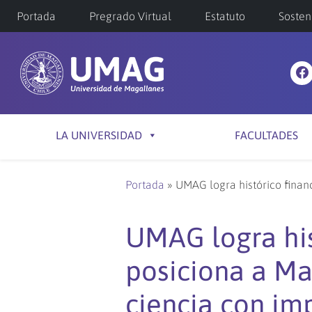
Portada
Pregrado Virtual
Estatuto
Sosten
LA UNIVERSIDAD
FACULTADES
Portada
»
UMAG logra histórico finan
UMAG logra his
posiciona a M
ciencia con imp