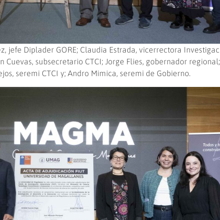
, jefe Diplader GORE; Claudia Estrada, vicerrectora Investigac
 Cuevas, subsecretario CTCI; Jorge Flies, gobernador regional;
ejos, seremi CTCI y; Andro Mimica, seremi de Gobierno.