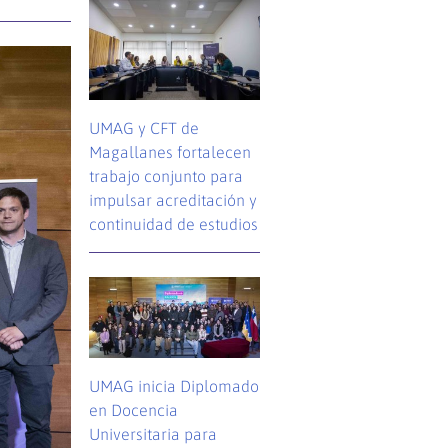
UMAG y CFT de
Magallanes fortalecen
trabajo conjunto para
impulsar acreditación y
continuidad de estudios
UMAG inicia Diplomado
en Docencia
Universitaria para