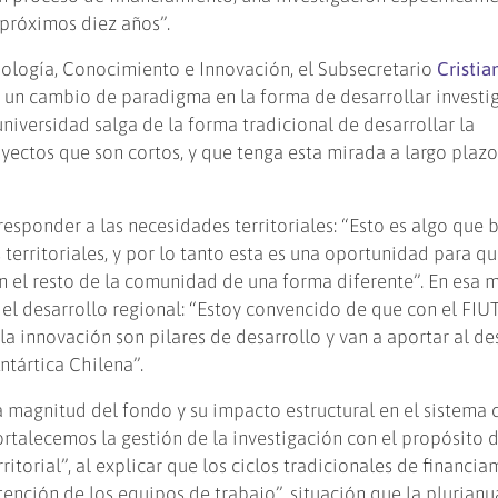
 próximos diez años”.
nología, Conocimiento e Innovación, el Subsecretario
Cristia
ta un cambio de paradigma en la forma de desarrollar investi
universidad salga de la forma tradicional de desarrollar la
oyectos que son cortos, y que tenga esta mirada a largo plazo
esponder a las necesidades territoriales: “Esto es algo que 
territoriales, y por lo tanto esta es una oportunidad para qu
on el resto de la comunidad de una forma diferente”. En esa 
n el desarrollo regional: “Estoy convencido de que con el FIUT
 la innovación son pilares de desarrollo y van a aportar al de
ntártica Chilena”.
 magnitud del fondo y su impacto estructural en el sistema c
rtalecemos la gestión de la investigación con el propósito 
itorial”, al explicar que los ciclos tradicionales de financi
ención de los equipos de trabajo”, situación que la plurian