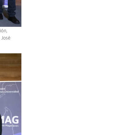
ión,
 José