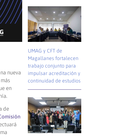
UMAG y CFT de
Magallanes fortalecen
trabajo conjunto para
una nueva
impulsar acreditación y
o más
continuidad de estudios
ue en
ía.
a de
Comisión
ectuará
rama