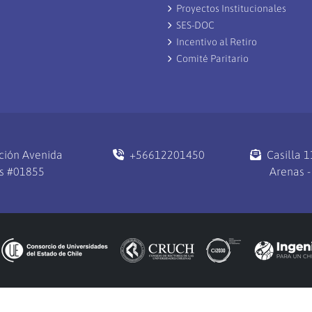
Proyectos Institucionales
SES-DOC
Incentivo al Retiro
Comité Paritario
ción Avenida
+56612201450
Casilla 
s #01855
Arenas -