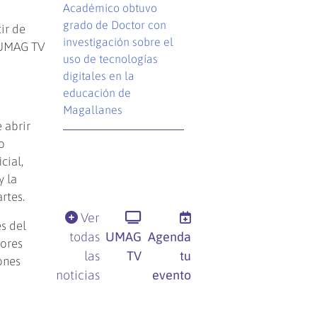
Académico obtuvo
grado de Doctor con
ir de
investigación sobre el
e UMAG TV
uso de tecnologías
digitales en la
educación de
Magallanes
 abrir
o
cial,
y la
rtes.
Ver
s del
todas
UMAG
Agenda
dores
las
TV
tu
ones
noticias
evento