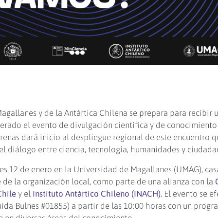
Magallanes y de la Antártica Chilena se prepara para recibir 
erado el evento de divulgación científica y de conocimient
renas dará inicio al despliegue regional de este encuentro q
l diálogo entre ciencia, tecnología, humanidades y ciudadan
unes 12 de enero en la Universidad de Magallanes (UMAG), cas
 de la organización local, como parte de una alianza con la
Chile
y el
Instituto Antártico Chileno (INACH).
El evento se ef
enida Bulnes #01855) a partir de las 10:00 horas con un prog
 en diversas áreas del conocimiento.