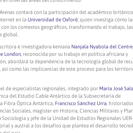
 Arenas contará con la participación del académico británic
nternet en la
Universidad de Oxford
, quien investiga cómo la
 con los contextos geográficos, transformando el trabajo, la
a global.
scritora e investigadora keniana
Nanjala Nyabola del Centre
ge London,
reconocida por su trabajo en política africana y
ión, abordará la dependencia de la tecnología global de rec
, así como las implicancias de este proceso para los territor
el de especialistas regionales, integrado por
María José Sal
ica del Estudio Cable Antártico de la Subsecretaría de
a Fibra Óptica Antártica,
Francisco Sánchez Urra
, historiado
ncias Sociales, magíster en Historia, Ciencias Militares y Pla
 Sociologia y jefe de la Unidad de Estudios Regionales UE
rial y austral a los desafíos que plantea el desarrollo tecno
 del país.