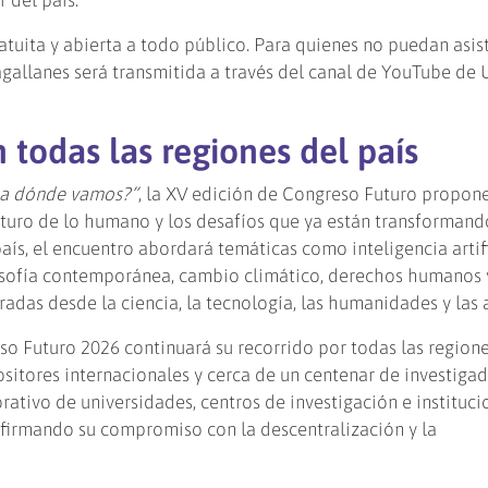
tuita y abierta a todo público. Para quienes no puedan asist
agallanes será transmitida a través del canal de YouTube d
 todas las regiones del país
ia dónde vamos?”
, la XV edición de Congreso Futuro propone
uturo de lo humano y los desafíos que ya están transformand
país, el encuentro abordará temáticas como inteligencia artifi
ilosofía contemporánea, cambio climático, derechos humanos 
adas desde la ciencia, la tecnología, las humanidades y las a
eso Futuro 2026 continuará su recorrido por todas las regione
ositores internacionales y cerca de un centenar de investiga
orativo de universidades, centros de investigación e instituci
eafirmando su compromiso con la descentralización y la