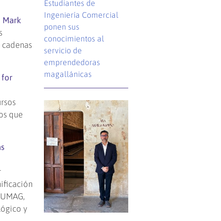
Estudiantes de
Ingeniería Comercial
o
Mark
ponen sus
s
conocimientos al
s cadenas
servicio de
emprendedoras
magallánicas
 for
ursos
ios que
as
r
nificación
R-UMAG,
lógico y