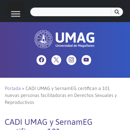
Portada
»
CADI UMAG y SernamEG certifican a 101
nuevas personas facilitadoras en Derechos Sexuales y
Reproductivos
CADI UMAG y SernamEG