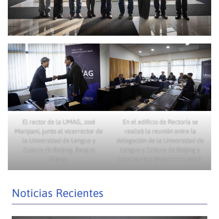
El rector de la UMAG, José
En el edificio de Rectoría se
Maripani, junto al vicerrector de
realizó la reunión entre la
la Universidad de Lengua y
delegación de la Universidad de
Cultura de Beijing, Baojun
Lengua y Cultura de Beijing y
Zhang.
las y los directivos de la UMAG.
Noticias Recientes