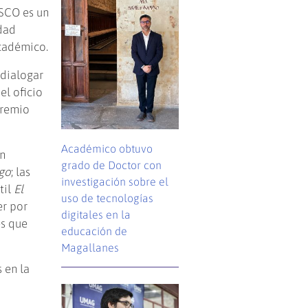
ESCO es un
idad
académico.
 dialogar
el oficio
Premio
Académico obtuvo
un
grado de Doctor con
go
; las
investigación sobre el
til
El
uso de tecnologías
er por
digitales en la
es que
educación de
Magallanes
 en la