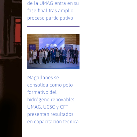
de la UMAG entra en su
fase final tras amplio
proceso participativo
Magallanes se
consolida como polo
formativo del
hidrógeno renovable:
UMAG, UCSC y CFT
presentan resultados
en capacitación técnica