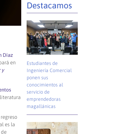
Destacamos
 Díaz
pará en
Estudiantes de
 y
Ingeniería Comercial
ponen sus
conocimientos al
entos
servicio de
literatura
emprendedoras
magallánicas
 regreso
l es la
 de