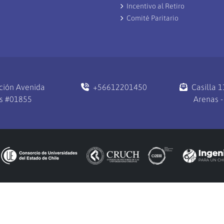
Incentivo al Retiro
Comité Paritario
ción Avenida
+56612201450
Casilla 
s #01855
Arenas -