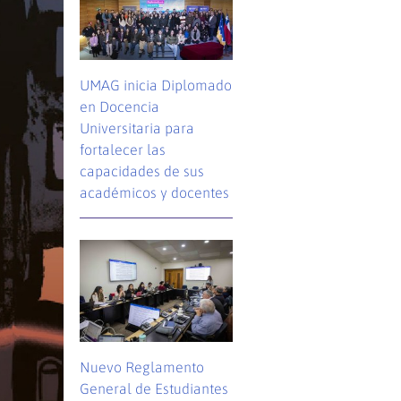
UMAG inicia Diplomado
en Docencia
Universitaria para
fortalecer las
capacidades de sus
académicos y docentes
Nuevo Reglamento
General de Estudiantes