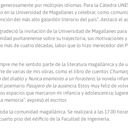
ja generosamente por múltiples idiomas. Para la Cátedra UN
ado en la Universidad de Magallanes y celebrar, como comun
tención del más alto galardón literario del país”, destacó el 
gradeció la invitación de la Universidad de Magallanes para
nidad puntarenense sobre su trayectoria, sus motivaciones y 
nte más de cuatro décadas, labor que lo hizo merecedor del 
iempre me he sentido parte de la literatura magallánica y de 
rte de varias de mis obras, como el libro de cuentos
Chuman
a del diablo
y
Nunca enamores a un forastero
; la novela infan
 el poemario
Pasajero de la ausencia
. Estoy muy feliz de volv
 los espacios que marcaron mi infancia y adolescencia; lugar
a memoria”, expresó el escritor.
 toda la comunidad magallánica. Se realizará a las 17.00 horas
uarto piso del edificio de la Facultad de Ingeniería.