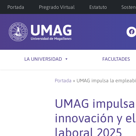
Portada
Pregrado Virtual
Estatuto
Sosten
LA UNIVERSIDAD
FACULTADES
Portada
»
UMAG impulsa la empleabili
UMAG impulsa l
innovación y e
laboral 2025