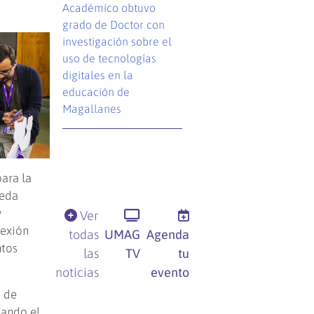
Académico obtuvo
grado de Doctor con
investigación sobre el
uso de tecnologías
digitales en la
educación de
Magallanes
para la
ueda
y
Ver
nexión
todas
UMAG
Agenda
ntos
las
TV
tu
noticias
evento
o de
tando el