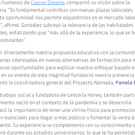
sos humanos de
Casino Dreams
, compartió su visión sobre la
ria. “Es fundamental contribuir con nuevas plazas laborales,
sta oportunidad nos permite expandirnos en el mercado labo
es”, afirmó. González subrayó la relevancia de las habilidades
leo, enfatizando que “más allá de la experiencia, lo que se 
postulantes”.
ir directamente nuestra propuesta educativa con la comuni
onas interesadas en nuevas alternativas de formación para n
liosas oportunidades para explicar nuestro enfoque basado e
par en un evento de esta magnitud fortaleció nuestra presencia
ntó la coordinadora general del Proyecto Nómada,
Pamela B
trabajo social y fundadora de Lencería Honey, también parti
iento nació en el contexto de la pandemia y se desarrolla
acó la importancia de tener una vitrina física para promocio
on esenciales para llegar a más público y fomentar la venta d
entó. Su experiencia se complementa con su conocimiento s
ó durante sus estudios universitarios, lo que le ha permitid