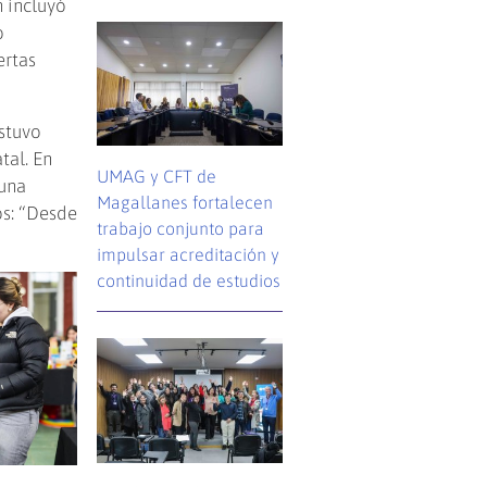
n incluyó
o
ertas
stuvo
tal. En
UMAG y CFT de
 una
Magallanes fortalecen
os: “Desde
trabajo conjunto para
impulsar acreditación y
continuidad de estudios