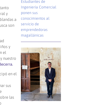
Estudiantes de
Ingeniería Comercial
 tanto
ponen sus
ral y
conocimientos al
 blandas a
servicio de
busca son
emprendedoras
magallánicas
dad
iños y
n el
 y nuestro
ecerra.
cipó en el
nar sus
e
obre las
o