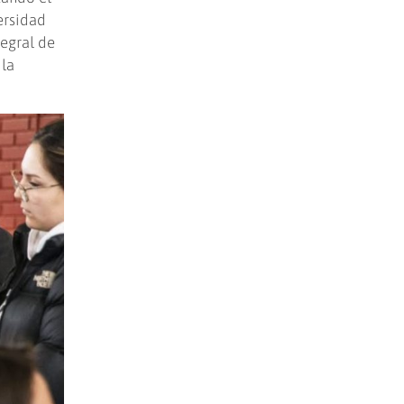
ersidad
tegral de
 la