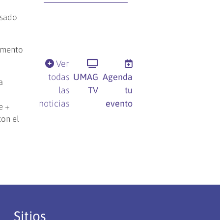
nsado
cumento
Ver
todas
UMAG
Agenda
a
las
TV
tu
noticias
evento
e +
con el
Sitios