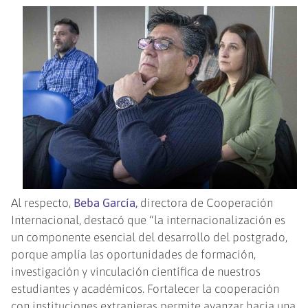
Al respecto,
Beba García,
directora de Cooperación
Internacional, destacó que “la internacionalización es
un componente esencial del desarrollo del postgrado,
porque amplía las oportunidades de formación,
investigación y vinculación científica de nuestros
estudiantes y académicos. Fortalecer la cooperación
con instituciones extranjeras permite avanzar hacia una