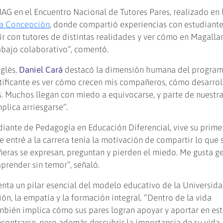
AG en el Encuentro Nacional de Tutores Pares, realizado en 
ma Concepción
, donde compartió experiencias con estudiant
vir con tutores de distintas realidades y ver cómo en Magalla
bajo colaborativo”, comentó.
glés,
Daniel Cará
destacó la dimensión humana del program
atificante es ver cómo crecen mis compañeros, cómo desarrol
s. Muchos llegan con miedo a equivocarse, y parte de nuestra
lica arriesgarse”.
udiante de Pedagogía en Educación Diferencial, vive su prime
 entré a la carrera tenía la motivación de compartir lo que 
ras se expresan, preguntan y pierden el miedo. Me gusta g
prender sin temor”, señaló.
senta un pilar esencial del modelo educativo de la Universid
ón, la empatía y la formación integral. “Dentro de la vida
ambién implica cómo sus pares logran apoyar y aportar en es
contrarse, pero además descubrir la importancia de su vida