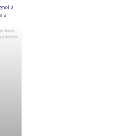
gnolia
ana.
col Ahern
 y les hizo