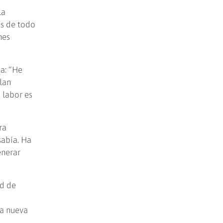
la
es de todo
nes
a: “He
lan
 labor es
ra
sabía. Ha
enerar
ad de
ta nueva