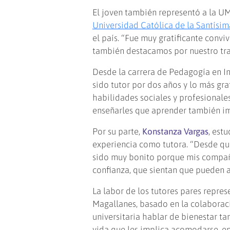
El joven también representó a la UM
Universidad Católica de la Santísi
el país. “Fue muy gratificante convi
también destacamos por nuestro tra
Desde la carrera de Pedagogía en In
sido tutor por dos años y lo más gr
habilidades sociales y profesionale
enseñarles que aprender también imp
Por su parte,
Konstanza Vargas
, est
experiencia como tutora. “Desde que
sido muy bonito porque mis compañe
confianza, que sientan que pueden a
La labor de los tutores pares repre
Magallanes, basado en la colaboraci
universitaria hablar de bienestar t
vida que les implica acomodarse, en