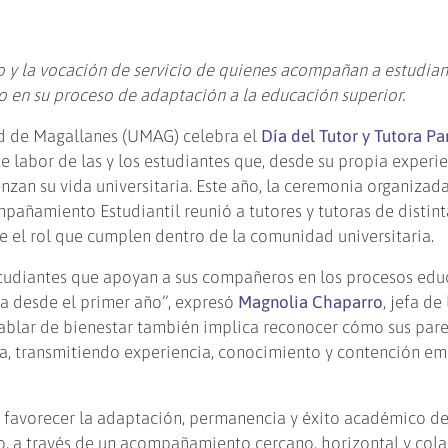
y la vocación de servicio de quienes acompañan a estudian
 en su proceso de adaptación a la educación superior.
ad de Magallanes (UMAG) celebra el
Día del Tutor y Tutora Pa
 labor de las y los estudiantes que, desde su propia experie
an su vida universitaria. Este año, la ceremonia organizada
añamiento Estudiantil reunió a tutores y tutoras de distint
re el rol que cumplen dentro de la comunidad universitaria.
studiantes que apoyan a sus compañeros en los procesos edu
za desde el primer año”, expresó
Magnolia Chaparro
, jefa de
blar de bienestar también implica reconocer cómo sus pare
a, transmitiendo experiencia, conocimiento y contención em
a favorecer la adaptación, permanencia y éxito académico de
o, a través de un acompañamiento cercano, horizontal y cola