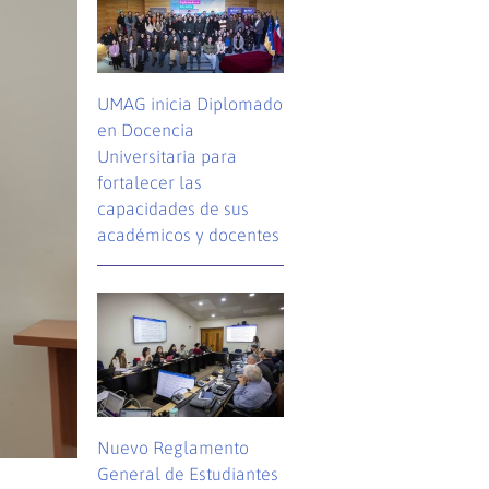
UMAG inicia Diplomado
en Docencia
Universitaria para
fortalecer las
capacidades de sus
académicos y docentes
Nuevo Reglamento
General de Estudiantes