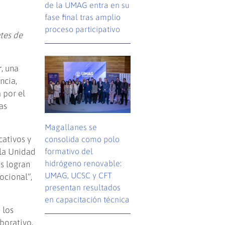
de la UMAG entra en su
fase final tras amplio
proceso participativo
tes de
r
, una
ncia,
 por el
as
Magallanes se
cativos y
consolida como polo
formativo del
 la Unidad
hidrógeno renovable:
s logran
UMAG, UCSC y CFT
ocional”,
presentan resultados
en capacitación técnica
 los
borativo.