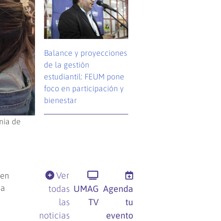
Balance y proyecciones
de la gestión
estudiantil: FEUM pone
foco en participación y
bienestar
nia de
Ver
ien
ha
todas
UMAG
Agenda
las
TV
tu
noticias
evento