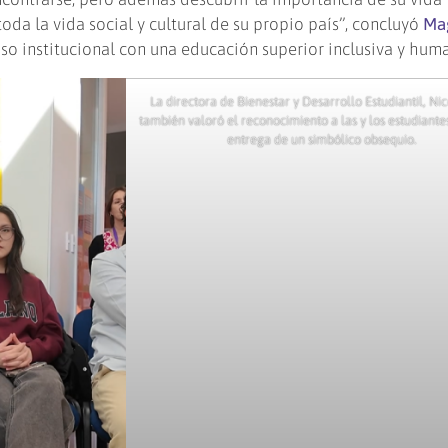
oda la vida social y cultural de su propio país”, concluyó
Ma
so institucional con una educación superior inclusiva y hum
La directora de Bienestar y Desarrollo Estudiantil, Ni
también valoró el reconocimiento a las y los estudiantes
entrega de un simbólico obsequio.