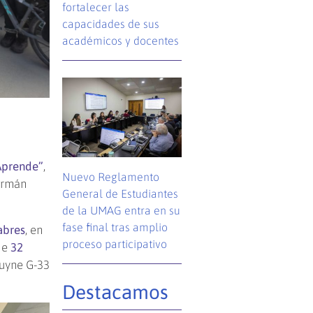
fortalecer las
capacidades de sus
académicos y docentes
Aprende”
,
Nuevo Reglamento
Germán
General de Estudiantes
de la UMAG entra en su
fase final tras amplio
abres
, en
proceso participativo
de
32
ruyne G-33
Destacamos