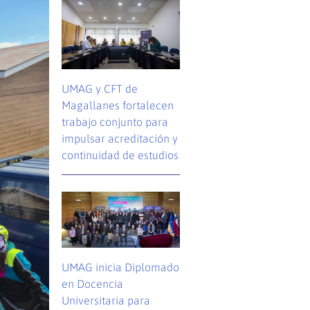
UMAG y CFT de
Magallanes fortalecen
trabajo conjunto para
impulsar acreditación y
continuidad de estudios
UMAG inicia Diplomado
en Docencia
Universitaria para