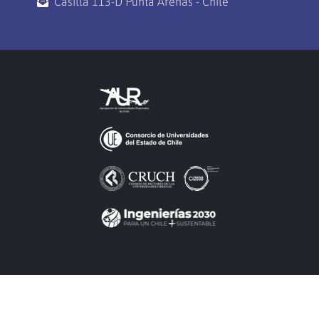
Casilla 113-D Punta Arenas - Chile