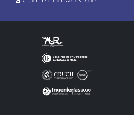
Casilla 113-D Punta Arenas - Chile