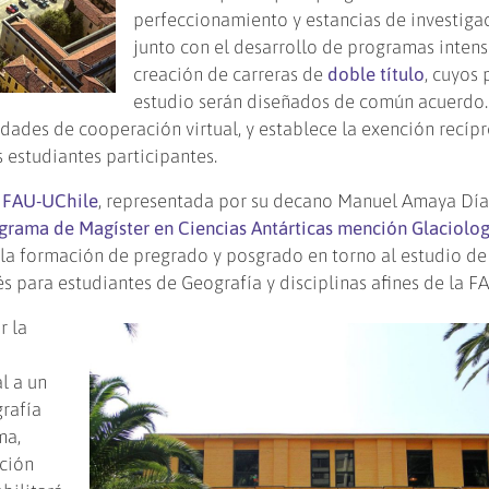
perfeccionamiento y estancias de investigac
junto con el desarrollo de programas intensi
creación de carreras de
doble título
, cuyos 
estudio serán diseñados de común acuerdo.
ades de cooperación virtual, y establece la exención recíp
s estudiantes participantes.
a
FAU-UChile
, representada por su decano Manuel Amaya Díaz
grama de Magíster en Ciencias Antárticas mención Glaciolog
la formación de pregrado y posgrado en torno al estudio de
és para estudiantes de Geografía y disciplinas afines de la F
r la
l a un
rafía
ma,
ación