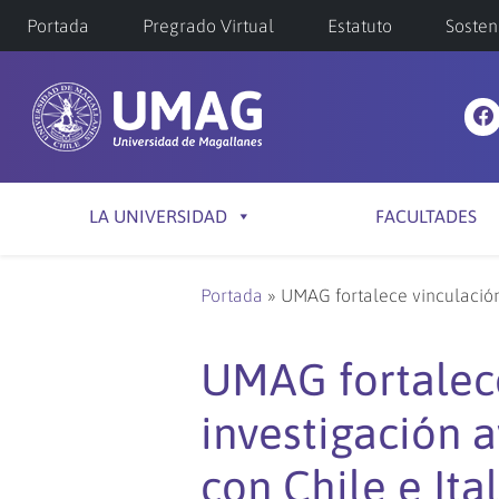
Portada
Pregrado Virtual
Estatuto
Sosten
LA UNIVERSIDAD
FACULTADES
Portada
»
UMAG fortalece vinculación 
UMAG fortalece
investigación a
con Chile e Ital