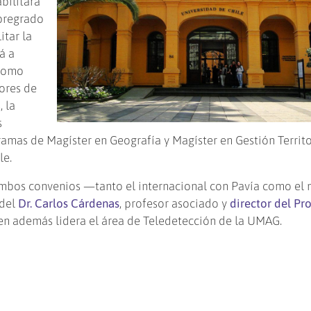
bilitará
 pregrado
itar la
á a
 como
ores de
 la
s
amas de Magíster en Geografía y Magíster en Gestión Territo
le.
mbos convenios —tanto el internacional con Pavía como el 
 del
Dr. Carlos Cárdenas
, profesor asociado y
director del P
ien además lidera el área de Teledetección de la UMAG.