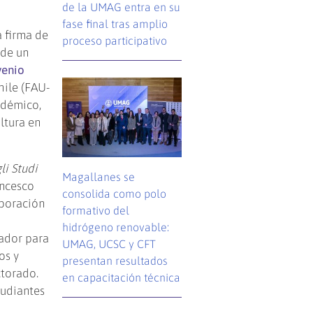
de la UMAG entra en su
fase final tras amplio
a firma de
proceso participativo
 de un
enio
hile (FAU-
adémico,
ltura en
li Studi
Magallanes se
ancesco
consolida como polo
aboración
formativo del
hidrógeno renovable:
gador para
UMAG, UCSC y CFT
os y
presentan resultados
ctorado.
en capacitación técnica
tudiantes