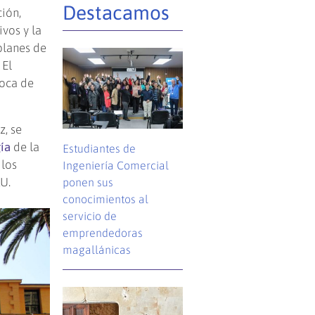
Destacamos
ión,
vos y la
planes de
 El
roca de
, se
ía
de la
Estudiantes de
 los
Ingeniería Comercial
AU.
ponen sus
conocimientos al
servicio de
emprendedoras
magallánicas