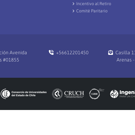
Incentivo al Retiro
Comité Paritario
ción Avenida
+56612201450
Casilla 
s #01855
Arenas -