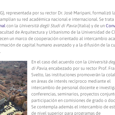
, representada por su rector Dr. José Maripani, formalizó l
mplían su red académica nacional e internacional. Se trata
nal
con la
Università degli Studi di Pavia
(Italia) y de un
Conv
acultad de Arquitectura y Urbanismo de la Universidad de C
lecen un marco de cooperación orientado al intercambio ac
formación de capital humano avanzado y a la difusión de la cu
.
En el caso del acuerdo con la
Università deg
di Pavia
, encabezado por su rector Prof. Fr
Svelto, las instituciones promoverán la col
en áreas de interés recíproco mediante el
intercambio de personal docente e investi
conferencias, seminarios, proyectos conjunt
participación en comisiones de grado o do
Se contempla además el intercambio de es
de nivel superior para programas de