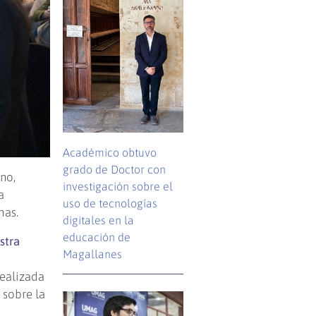
Académico obtuvo
grado de Doctor con
no,
investigación sobre el
a
uso de tecnologías
has.
digitales en la
educación de
stra
Magallanes
realizada
 sobre la