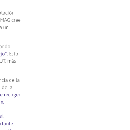
blación
 UMAG cree
a un
fondo
jo”
. Esto
IUT, más
ncia de la
 de la
de recoger
n,
el
tante.