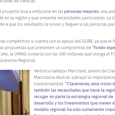
acional de ciencias.
l proyecto busca enfocarse en las
personas mayores
, una po
te en la región y que presenta necesidades particulares. La
te a que los resultados le sirvan y lleguen a las personas par
más competitivo si cuenta con el apoyo del GORE, ya que el 
 las propuestas que presenten un compromiso de
“fondo espe
r año, la UMAG contaría con los 500 millones que otorga el F
 Gobierno Regional.
Verónica Vallejos Marchant, seremi de Cie
Macrozona Austral, subrayó la importancia
transversalidad.
“Claramente, esta visión 
también las necesidades que tiene la regió
recoger en parte la estrategia regional de
desarrollo y los lineamientos que vienen d
modelo regional ha sido sumamente impor