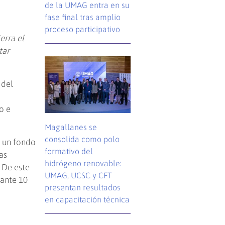
de la UMAG entra en su
fase final tras amplio
proceso participativo
erra el
tar
 del
o e
Magallanes se
consolida como polo
, un fondo
formativo del
as
hidrógeno renovable:
 De este
UMAG, UCSC y CFT
ante 10
presentan resultados
en capacitación técnica