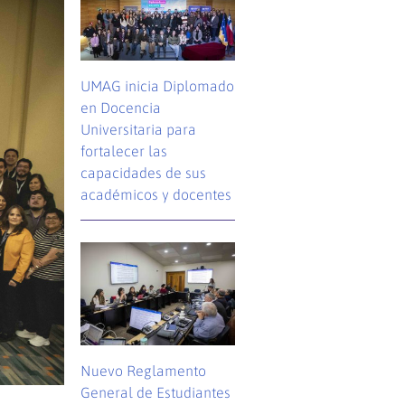
UMAG inicia Diplomado
en Docencia
Universitaria para
fortalecer las
capacidades de sus
académicos y docentes
Nuevo Reglamento
General de Estudiantes