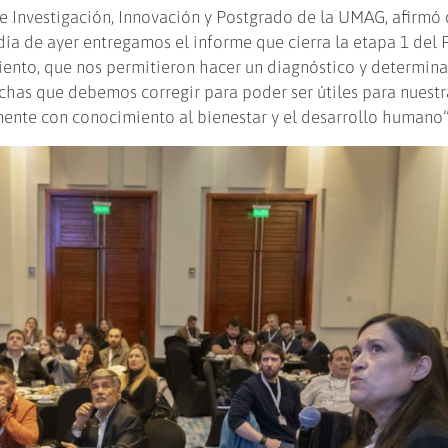
de Investigación, Innovación y Postgrado de la UMAG, afirmó 
día de ayer entregamos el informe que cierra la etapa 1 del F
ento, que nos permitieron hacer un diagnóstico y determina
chas que debemos corregir para poder ser útiles para nuestr
ente con conocimiento al bienestar y el desarrollo humano”,