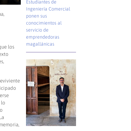
Estudiantes de
Ingeniería Comercial
na,
ponen sus
conocimientos al
servicio de
emprendedoras
magallánicas
que los
exto
s,
reviviente
ticipado
berse
 lo
do
La
 memoria,