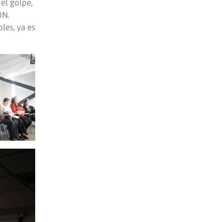
el golpe,
DN.
les, ya es