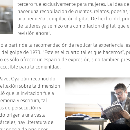
tercero fue exclusivamente para mujeres. La idea de
hacer una recopilación de cuentos, relatos, poesías, 
una pequeña compilación digital. De hecho, del pr
de talleres ya se hizo una compilación digital, que e
revisión ahora”.
ó a partir de la recomendación de replicar la experiencia, es
el golpe de 1973. “Éste es el cuarto taller que hacemos”, p
o es sólo ofrecer un espacio de expresión, sino también pres
accesible para la comunidad.
r Pavel Oyarzún, reconocido
 reflexión sobre la dimensión
lló que la invitación fue a
moria y escritura, tal
as de persecución y
ado origen a una vasta
árceles, hay literatura de
ay poesía de prisiones.