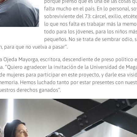
porque pienso que es una de las cosas q
falta mucho en el país. En lo personal, s
sobreviviente del 73: cárcel, exilio, etcét
lo que nos falta es trabajar más la memo
todo para los jóvenes, para los niños má
pequeños. No se trata de sembrar odio, 
, para que no vuelva a pasar”.
ia Ojeda Mayorga, escritora, descendiente de preso político 
la. “Quiero agradecer la invitación de la Universidad de Maga
 mujeres para participar en este proyecto, y darle esa visi
 memoria. Hemos luchado tanto por estar presentes con nuest
nuestros derechos ganados”.