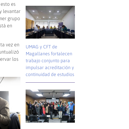
 esto es
y levantar
imer grupo
stá en
ta vez en
UMAG y CFT de
untualizó
Magallanes fortalecen
ervar los
trabajo conjunto para
impulsar acreditación y
continuidad de estudios