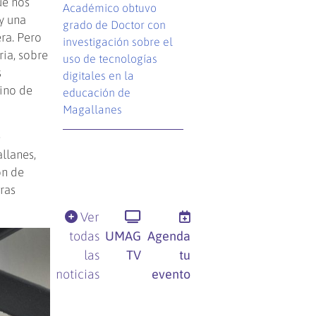
ue nos
Académico obtuvo
oy una
grado de Doctor con
era. Pero
investigación sobre el
ria, sobre
uso de tecnologías
s
digitales en la
sino de
educación de
Magallanes
e
llanes,
ón de
ras
Ver
todas
UMAG
Agenda
las
TV
tu
noticias
evento