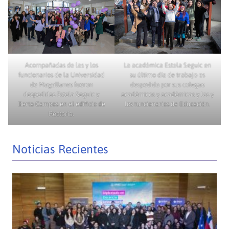
Acompañadas de las y los
La académica Estela Seguic en
funcionarios de la Universidad
su último día de trabajo es
de Magallanes fueron
despedida por sus colegas
despedidas Estela Seguic y
académicos y académicas y las y
Berta Campos en el edificio de
los funcionarios de Educación.
Rectoría.
Noticias Recientes