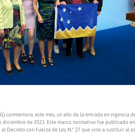
) conmemora, este mes, un año de la entrada en vigencia de
e diciembre de 2023. Este marco normativo fue publicado en 
el Decreto con Fuerza de Ley N.º 27 que vino a sustituir al e