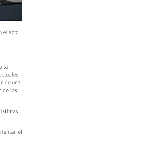
n el acto
a la
actuales
ón de una
n de los
istintas
rientan el