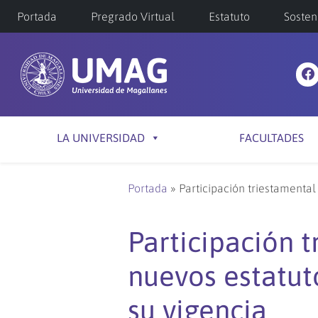
Portada
Pregrado Virtual
Estatuto
Sosten
LA UNIVERSIDAD
FACULTADES
Portada
»
Participación triestamenta
Participación 
nuevos estatut
su vigencia