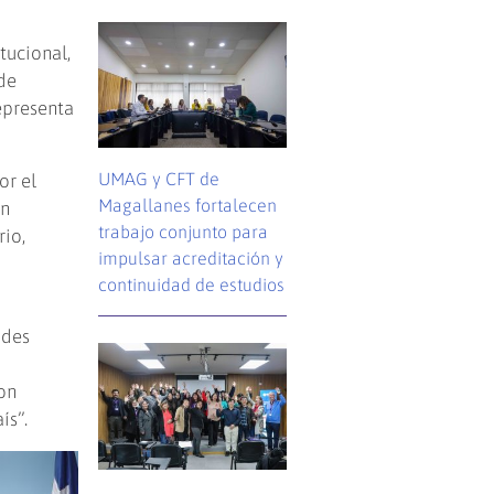
tucional,
de
epresenta
UMAG y CFT de
or el
Magallanes fortalecen
en
trabajo conjunto para
io,
impulsar acreditación y
continuidad de estudios
ades
on
ís”.