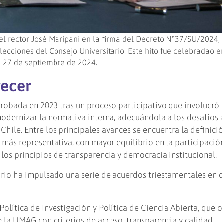
 el rector José Maripani en la firma del Decreto N°37/SU/2024,
ecciones del Consejo Universitario. Este hito fue celebradao e
l 27 de septiembre de 2024.
recer
probada en 2023 tras un proceso participativo que involucró 
odernizar la normativa interna, adecuándola a los desafíos 
Chile. Entre los principales avances se encuentra la definici
 más representativa, con mayor equilibrio en la participació
los principios de transparencia y democracia institucional.
ario ha impulsado una serie de acuerdos triestamentales en d
Política de Investigación y Política de Ciencia Abierta, que o
e la UMAG con criterios de acceso, transparencia y calidad.