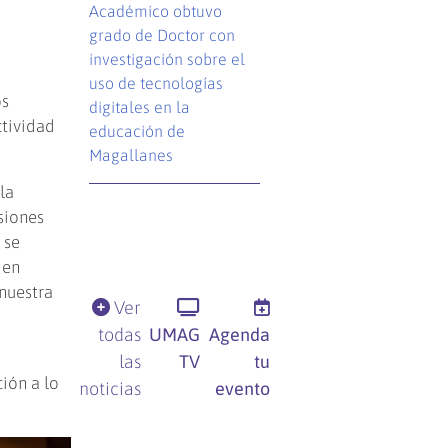
Académico obtuvo
grado de Doctor con
investigación sobre el
uso de tecnologías
os
digitales en la
ctividad
educación de
Magallanes
la
siones
 se
 en
nuestra
Ver
todas
UMAG
Agenda
las
TV
tu
ión a lo
noticias
evento