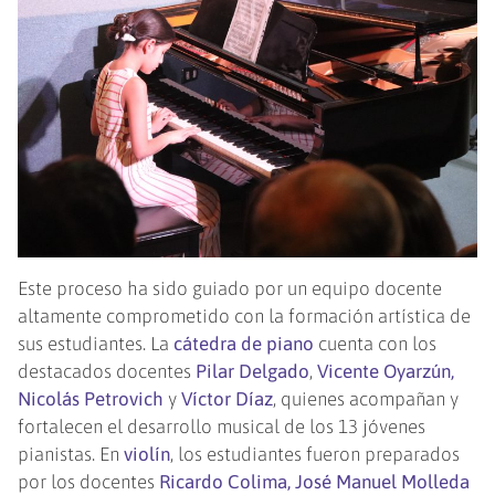
Este proceso ha sido guiado por un equipo docente
altamente comprometido con la formación artística de
sus estudiantes. La
cátedra de piano
cuenta con los
destacados docentes
Pilar Delgado
,
Vicente Oyarzún,
Nicolás Petrovich
y
Víctor Díaz
, quienes acompañan y
fortalecen el desarrollo musical de los 13 jóvenes
pianistas. En
violín
, los estudiantes fueron preparados
por los docentes
Ricardo Colima, José Manuel Molleda