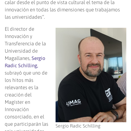
calar desde el punto de vista cultural el tema de la
innovación en todas las dimensiones que trabajamos
las universidades”.
El director de
Innovación y
Transferencia de la
Universidad de
Magallanes,
Sergio
Radic Schilling,
subrayó que uno de
los hitos más
relevantes es la
creación del
Magíster en
Innovación
consorciado, en el
que participarán las
Sergio Radic Schilling