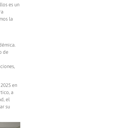
llos es un
ra
emos la
démica.
o de
ciones,
 2025 en
tico, a
d, el
ar su