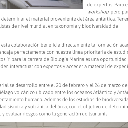
de expertos. Para e
workshop
, pero pa
a determinar el material proveniente del área antártica. Ten
listas de nivel mundial en taxonomía y biodiversidad de
 esta colaboración beneficia directamente la formación aca
 encaja perfectamente con nuestra línea prioritaria de estudi
cos. Y para la carrera de Biología Marina es una oportunidad
eden interactuar con expertos y acceder a material de expedi
ial se desarrolló entre el 20 de febrero y el 26 de marzo de
piélago volcánico ubicado entre los océanos Atlántico y Antár
sentamiento humano. Además de los estudios de biodiversida
idad sísmica y volcánica del área, con el objetivo de determin
 y evaluar riesgos como la generación de tsunamis.