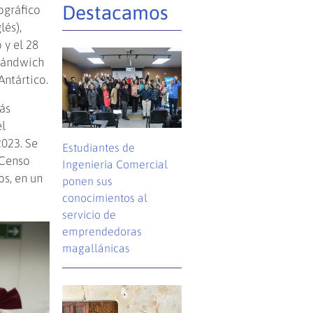
Destacamos
ográfico
lés),
 y el 28
 Sándwich
Antártico.
más
l
2023. Se
Estudiantes de
Censo
Ingeniería Comercial
os, en un
ponen sus
conocimientos al
servicio de
emprendedoras
magallánicas