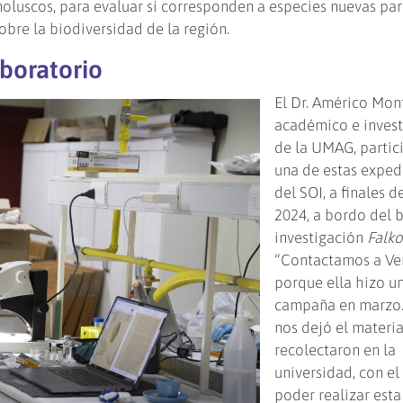
moluscos, para evaluar si corresponden a especies nuevas par
obre la biodiversidad de la región.
aboratorio
El Dr. Américo Mont
académico e inves
de la UMAG, partic
una de estas exped
del SOI, a finales d
2024, a bordo del 
investigación
Falko
“Contactamos a Ver
porque ella hizo u
campaña en marzo.
nos dejó el materi
recolectaron en la
universidad, con el 
poder realizar esta