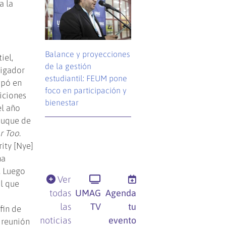
a la
Balance y proyecciones
iel,
de la gestión
tigador
estudiantil: FEUM pone
ipó en
foco en participación y
iciones
bienestar
el año
buque de
r Too
.
ity [Nye]
na
 Luego
Ver
al que
todas
UMAG
Agenda
las
TV
tu
fin de
noticias
evento
 reunión