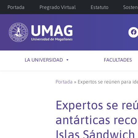
Portada
Pregrado Virtual
Estatuto
Sosten
LA UNIVERSIDAD
FACULTADES
Portada
»
Expertos se reúnen para ide
Expertos se reú
antárticas rec
Islas Sándwich 