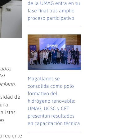
de la UMAG entra en su
fase final tras amplio
proceso participativo
rados
del
Magallanes se
océano.
consolida como polo
formativo del
rsidad de
hidrógeno renovable:
 una
UMAG, UCSC y CFT
alistas
presentan resultados
es
en capacitación técnica
e
a reciente