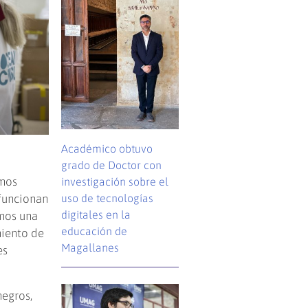
Académico obtuvo
grado de Doctor con
amos
investigación sobre el
funcionan
uso de tecnologías
digitales en la
amos una
educación de
miento de
Magallanes
es
negros,