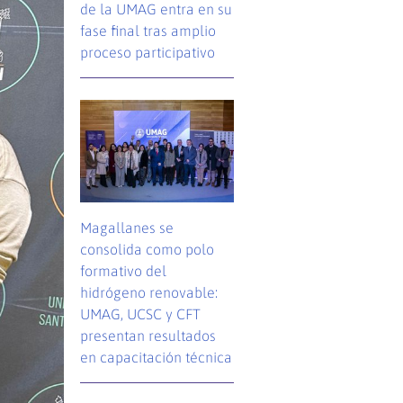
de la UMAG entra en su
fase final tras amplio
proceso participativo
Magallanes se
consolida como polo
formativo del
hidrógeno renovable:
UMAG, UCSC y CFT
presentan resultados
en capacitación técnica