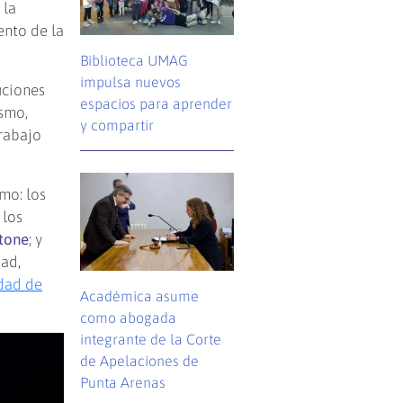
 la
ento de la
Biblioteca UMAG
impulsa nuevos
uciones
espacios para aprender
ismo,
y compartir
trabajo
mo: los
; los
itone
; y
dad,
dad de
Académica asume
como abogada
integrante de la Corte
de Apelaciones de
Punta Arenas