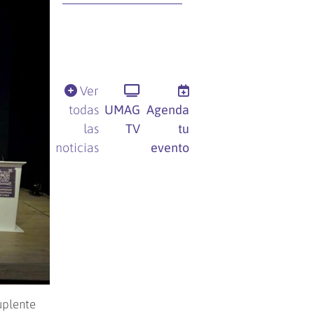
Ver
todas
UMAG
Agenda
las
TV
tu
noticias
evento
uplente