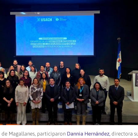
d de Magallanes, participaron
Dannia Hernández,
directora s