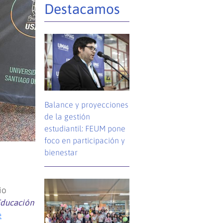
Destacamos
Balance y proyecciones
de la gestión
estudiantil: FEUM pone
foco en participación y
bienestar
io
Educación
e