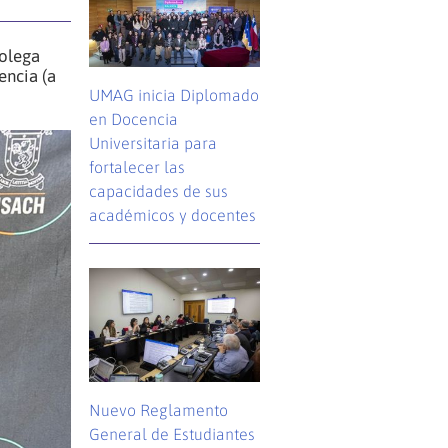
colega
encia (a
UMAG inicia Diplomado
en Docencia
Universitaria para
fortalecer las
capacidades de sus
académicos y docentes
Nuevo Reglamento
General de Estudiantes