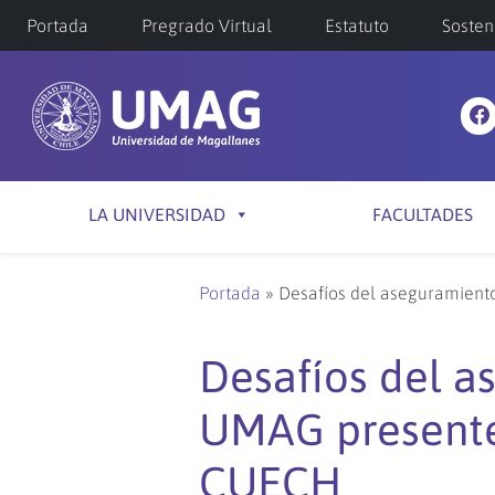
Portada
Pregrado Virtual
Estatuto
Sosten
LA UNIVERSIDAD
FACULTADES
Portada
»
Desafíos del aseguramient
Desafíos del a
UMAG presente
CUECH