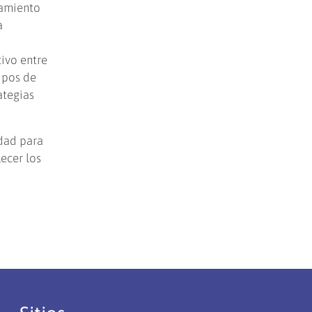
ramiento
a
ivo entre
ipos de
ategias
idad para
ecer los