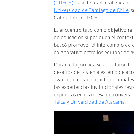
(CUECH)
. La actividad, realizada e
Universidad de Santiago de Chile
, 
Calidad del CUECH.
El encuentro tuvo como objetivo refl
de educación superior en el context
buscó promover el intercambio de exp
colaborativo entre los equipos de a
Durante la jornada se abordaron tem
desafíos del sistema externo de acr
avances en sistemas internacionales
las experiencias institucionales res
expuestas en una mesa de conversac
Talca
y
Universidad de Atacama.