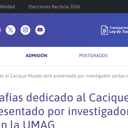
ibilidad
Elecciones Rectoría 2026
ADMISIÓN
POSTGRADOS
ado al Cacique Mulato será presentado por investigador santa
rafías dedicado al Caciqu
esentado por investigado
en la UMAG