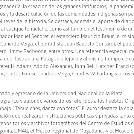
 ganadería, la creación de los grandes latifundios, la pandem
dios y la desarticulación de las comunidades indígenas son pa
 revés de la historia. Se destaca, además el aporte de diario
 al cacique tehuelche, como así también el testimonio de un
nador Manuel Señoret, el estanciero Mauricio Braun, el misi
 Cándido Veiga, el periodista Juan Bautista Contardi, el pal
rero Jimmy Radboone, entre otros. Una referencia especial m
ca que ilustran una Patagonia lejana y al mismo tiempo cerc
Peter H. Adams, Adolfo Alexander, John Bell Hatcher, Francis
anc, Carlos Foresi, Cándido Veiga, Charles W. Furlong y otros 
ado y egresado de la Universidad Nacional de la Plata
tográfico y autor de varios libros referidos a los Pueblos Ori
abajo “Tehuelches, danza con fotos”. El autor destaca la col
ación que realizaron instituciones públicas y privadas tanto 
epositorios y archivos fotográficos del Centro de Estudios d
tagonia, UMAG, el Museo Regional de Magallanes y el Museo S