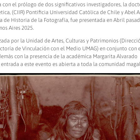
 con el prólogo de dos significativos investigadores, la doct
tica, (CIIR) Pontificia Universidad Católica de Chile y Abel 
de Historia de la Fotografía, fue presentada en Abril pasad
nos Aires 2025.
ada por la Unidad de Artes, Culturas y Patrimonios (Direcci
rectoría de Vinculación con el Medio UMAG) en conjunto con 
además con la presencia de la académica Margarita Alvarado
a entrada a este evento es abierta a toda la comunidad magal