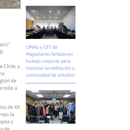
acic”
UMAG y CFT de
):
Magallanes fortalecen
trabajo conjunto para
e Chile, y
impulsar acreditación y
una
continuidad de estudios
egión de
arrollo a
pios de XX
empo la
opea y
ia de