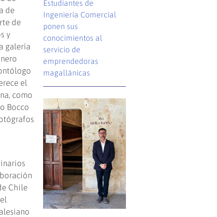
Estudiantes de
ia de
Ingeniería Comercial
rte de
ponen sus
s y
conocimientos al
a galería
servicio de
onero
emprendedoras
eontólogo
magallánicas
erece el
ana, como
co Bocco
fotógrafos
ginarios
aboración
de Chile
el
alesiano