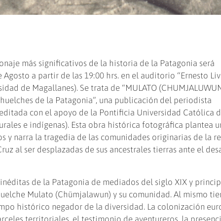
naje más significativos de la historia de la Patagonia será
Agosto a partir de las 19:00 hrs. en el auditorio “Ernesto Liv
versidad de Magallanes). Se trata de “MULATO (CHUMJALUWUN
ehuelches de la Patagonia”, una publicación del periodista
ditada con el apoyo de la Pontificia Universidad Católica d
urales e indígenas). Esta obra histórica fotográfica plantea 
os y narra la tragedia de las comunidades originarias de la r
Cruz al ser desplazadas de sus ancestrales tierras ante el des
inéditas de la Patagonia de mediados del siglo XIX y princi
huelche Mulato (Chümjalawun) y su comunidad. Al mismo ti
empo histórico negador de la diversidad. La colonización eur
cárceles territoriales, el testimonio de aventureros, la presenc