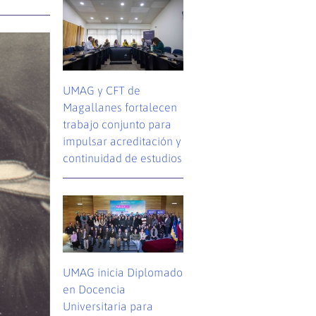
UMAG y CFT de
Magallanes fortalecen
trabajo conjunto para
impulsar acreditación y
continuidad de estudios
UMAG inicia Diplomado
en Docencia
Universitaria para