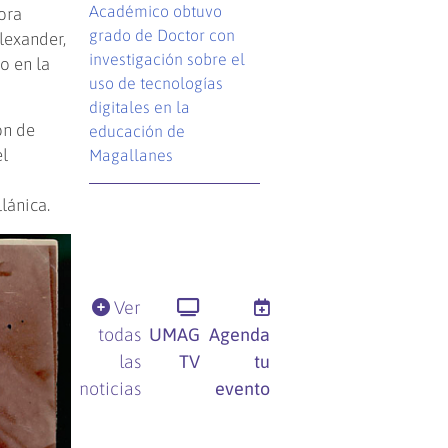
Académico obtuvo
ora
grado de Doctor con
Alexander,
investigación sobre el
o en la
uso de tecnologías
digitales en la
ón de
educación de
el
Magallanes
lánica.
Ver
todas
UMAG
Agenda
las
TV
tu
noticias
evento