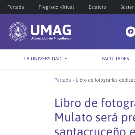
Portada
Pregrado Virtual
Estatuto
Sosten
LA UNIVERSIDAD
FACULTADES
Portada
»
Libro de fotografías dedic
Libro de fotog
Mulato será pr
santacruceño 