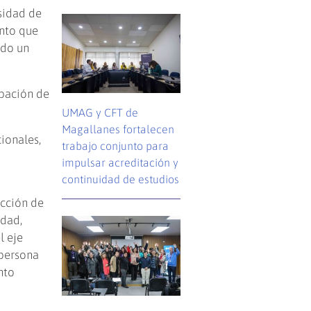
sidad de
ento que
ndo un
ipación de
UMAG y CFT de
Magallanes fortalecen
ionales,
trabajo conjunto para
impulsar acreditación y
continuidad de estudios
icción de
idad,
l eje
 persona
nto