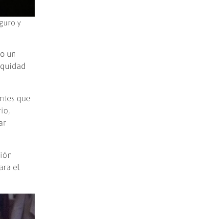
guro y
mo un
 equidad
ntes que
io,
ar
sión
ara el