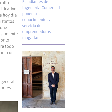
Estudiantes de
rollo
Ingeniería Comercial
nificativo
ponen sus
e hoy día
conocimientos al
istintos
servicio de
 que
emprendedoras
justamente
magallánicas
or lo
bre todo
como un
e
 general -
iantes