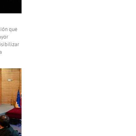
ción que
ayor
sibilizar
a