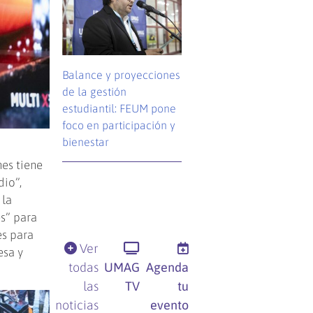
Balance y proyecciones
de la gestión
estudiantil: FEUM pone
foco en participación y
bienestar
nes tiene
dio”,
 la
es” para
es para
Ver
esa y
todas
UMAG
Agenda
las
TV
tu
noticias
evento