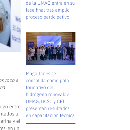
de la UMAG entra en su
fase final tras amplio
proceso participativo
Magallanes se
convocó a
consolida como polo
una
formativo del
hidrógeno renovable:
UMAG, UCSC y CFT
logo entre
presentan resultados
entados a
en capacitación técnica
arina y el
es, en un