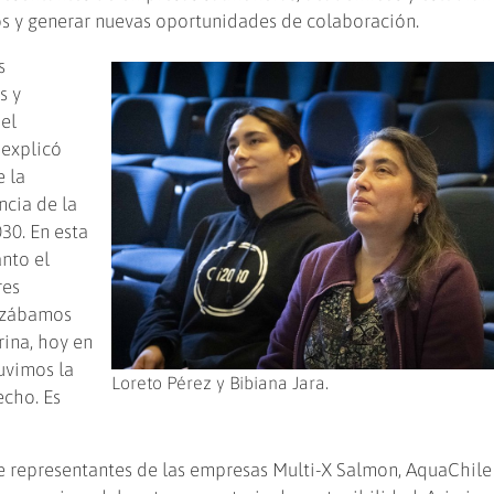
os y generar nuevas oportunidades de colaboración.
s
s y
 el
 explicó
e la
ncia de la
30. En esta
anto el
res
pezábamos
ina, hoy en
uvimos la
Loreto Pérez y Bibiana Jara.
echo. Es
e representantes de las empresas Multi-X Salmon, AquaChile 