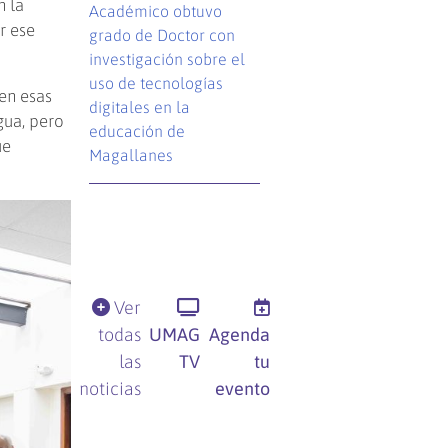
n la
Académico obtuvo
r ese
grado de Doctor con
investigación sobre el
uso de tecnologías
en esas
digitales en la
gua, pero
educación de
ue
Magallanes
Ver
todas
UMAG
Agenda
las
TV
tu
noticias
evento