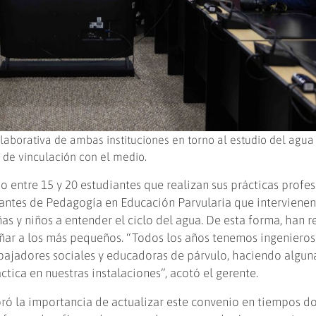
olaborativa de ambas instituciones en torno al estudio del agua
s de vinculación con el medio.
 entre 15 y 20 estudiantes que realizan sus prácticas profesi
antes de Pedagogía en Educación Parvularia que intervienen
s y niños a entender el ciclo del agua. De esta forma, han r
nseñar a los más pequeños. “Todos los años tenemos ingenieros
abajadores sociales y educadoras de párvulo, haciendo algun
tica en nuestras instalaciones”, acotó el gerente.
loró la importancia de actualizar este convenio en tiempos d