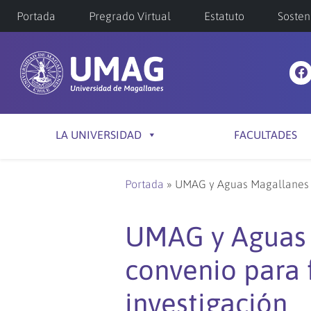
Portada
Pregrado Virtual
Estatuto
Sosten
LA UNIVERSIDAD
FACULTADES
Portada
»
UMAG y Aguas Magallanes ac
UMAG y Aguas 
convenio para 
investigación