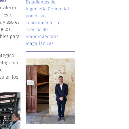
avo
Estudiantes de
rtalecer
Ingeniería Comercial
: “Este
ponen sus
, y eso es
conocimientos al
ue los
servicio de
bles para
emprendedoras
magallánicas
atégico
Patagonia
ad
co en los