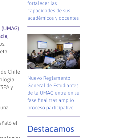
fortalecer las
capacidades de sus
académicos y docentes
s (UMAG)
cia,
os,
eta.
a
 de Chile
Nuevo Reglamento
iología
General de Estudiantes
ESPA y
de la UMAG entra en su
fase final tras amplio
 una
proceso participativo
eñaló el
Destacamos