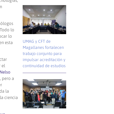
cnologías,
ón
biólogos
“Todo lo
ocar lo
UMAG y CFT de
en esta
Magallanes fortalecen
trabajo conjunto para
ctar
impulsar acreditación y
 el
continuidad de estudios
Nelso
, pero a
er
da la
la ciencia