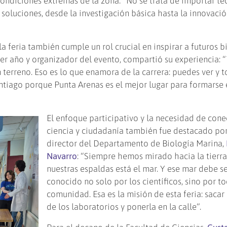
condiciones extremas de la zona. “No se trata de importar te
 soluciones, desde la investigación básica hasta la innovaci
 la feria también cumple un rol crucial en inspirar a futuros 
cer año y organizador del evento, compartió su experiencia: 
terreno. Eso es lo que enamora de la carrera: puedes ver y t
antiago porque Punta Arenas es el mejor lugar para formarse 
El enfoque participativo y la necesidad de cone
ciencia y ciudadanía también fue destacado por
director del Departamento de Biología Marina,
Navarro
: “Siempre hemos mirado hacia la tierra
nuestras espaldas está el mar. Y ese mar debe s
conocido no solo por los científicos, sino por to
comunidad. Esa es la misión de esta feria: sacar 
de los laboratorios y ponerla en la calle”.