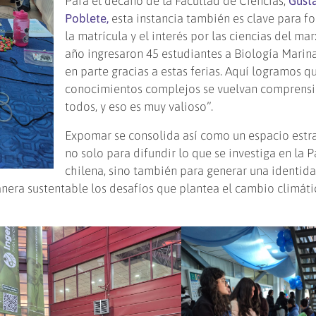
Para el decano de la Facultad de Ciencias,
Gust
Poblete,
esta instancia también es clave para fo
la matrícula y el interés por las ciencias del mar
año ingresaron 45 estudiantes a Biología Marina
en parte gracias a estas ferias. Aquí logramos q
conocimientos complejos se vuelvan comprensi
todos, y eso es muy valioso”.
Expomar se consolida así como un espacio estr
no solo para difundir lo que se investiga en la 
chilena, sino también para generar una identid
anera sustentable los desafíos que plantea el cambio climáti