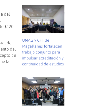
ia del
,
 de $120
UMAG y CFT de
otal de
Magallanes fortalecen
mento del
trabajo conjunto para
ncepto de
impulsar acreditación y
que la
continuidad de estudios