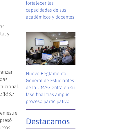
fortalecer las
capacidades de sus
académicos y docentes
as
tal y
vanzar
Nuevo Reglamento
idas
General de Estudiantes
tucional.
de la UMAG entra en su
e $33,7
fase final tras amplio
proceso participativo
semestre
Destacamos
xpresó
ursos