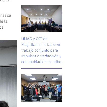
anes se
de la
os
UMAG y CFT de
Magallanes fortalecen
trabajo conjunto para
impulsar acreditación y
continuidad de estudios