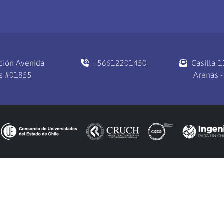
ción Avenida
+56612201450
Casilla 
s #01855
Arenas -