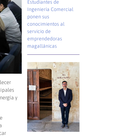
Estudiantes de
Ingeniería Comercial
ponen sus
conocimientos al
servicio de
emprendedoras
magallánicas
lecer
cipales
nergía y
de
a
car