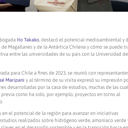
 abogada
Ito Takako
, destacó el potencial medioambiental y 
n de Magallanes y de la Antártica Chilena y cómo se puede tr
iva entre las universidades de su país con la Universidad d
nada para Chile a fines de 2023, se reunió con representantes
sé Maripani
y al término de su visita expresó su impresión po
ones desarrolladas por la casa de estudios, muchas de las cua
previa como ha sido, por ejemplo, proyectos en torno al
o.
 en el potencial de la región para avanzar en iniciativas
studios realizados sobre hidrógeno verde, amoníaco verde 
claves en el desarrollo sostenible y en la transición hacia e