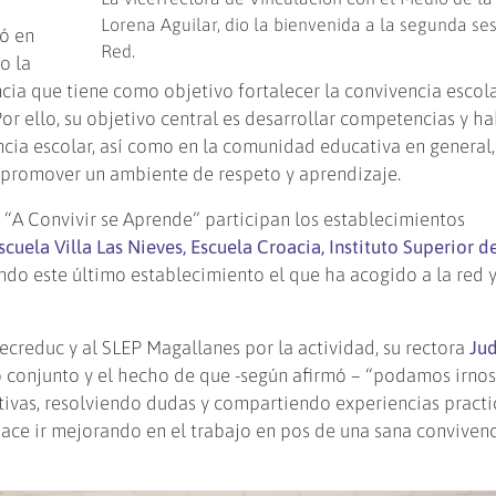
Lorena Aguilar, dio la bienvenida a la segunda ses
có en
Red.
o la
cia que tiene como objetivo fortalecer la convivencia escola
Por ello, su objetivo central es desarrollar competencias y h
ncia escolar, así como en la comunidad educativa en general,
y promover un ambiente de respeto y aprendizaje.
a “A Convivir se Aprende” participan los establecimientos
cuela Villa Las Nieves, Escuela Croacia, Instituto Superior d
endo este último establecimiento el que ha acogido a la red 
ecreduc y al SLEP Magallanes por la actividad, su rectora
Jud
o conjunto y el hecho de que -según afirmó – “podamos irno
tivas, resolviendo dudas y compartiendo experiencias practi
hace ir mejorando en el trabajo en pos de una sana conviven