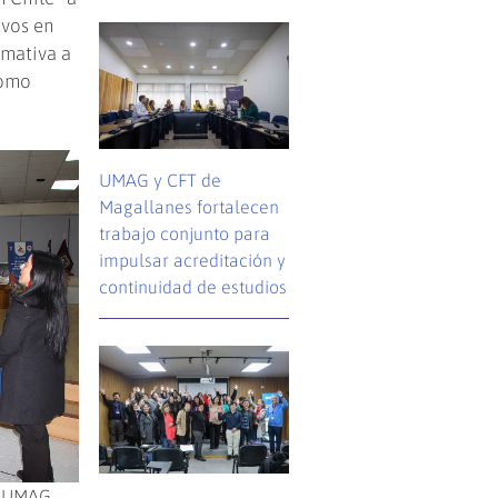
ivos en
rmativa a
como
UMAG y CFT de
Magallanes fortalecen
trabajo conjunto para
impulsar acreditación y
continuidad de estudios
a UMAG,