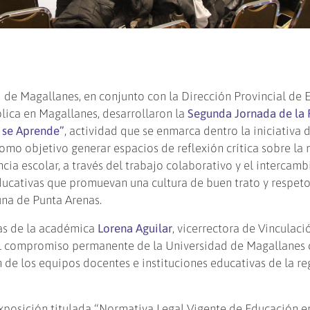
d de Magallanes, en conjunto con la Dirección Provincial de
blica en Magallanes, desarrollaron la
Segunda Jornada de la
r se Aprende”
, actividad que se enmarca dentro la iniciativa 
omo objetivo generar espacios de reflexión crítica sobre la
cia escolar, a través del trabajo colaborativo y el intercamb
educativas que promuevan una cultura de buen trato y respeto
na de Punta Arenas.
ras de la académica
Lorena Aguilar
, vicerrectora de Vinculaci
l compromiso permanente de la Universidad de Magallanes 
 de los equipos docentes e instituciones educativas de la re
 exposición titulada “Normativa Legal Vigente de Educación e