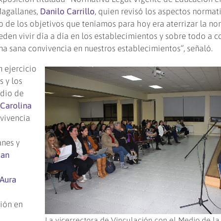
Magallanes,
Danilo Carrillo
, quien revisó los aspectos normat
o de los objetivos que teníamos para hoy era aterrizar la no
eden vivir día a día en los establecimientos y sobre todo a 
a sana convivencia en nuestros establecimientos”, señaló.
 ejercicio
s y los
udio de
,
Carolina
vivencia
anes y
San
Aura
l
ión en
La vicerrectora de Vinculación con el Medio de l