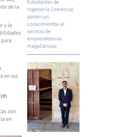
Estudiantes de
ión de la
Ingeniería Comercial
ponen sus
conocimientos al
r y la
servicio de
abilidades
emprendedoras
 para
magallánicas
e
ya en sus
ith
s
cas con
cia en