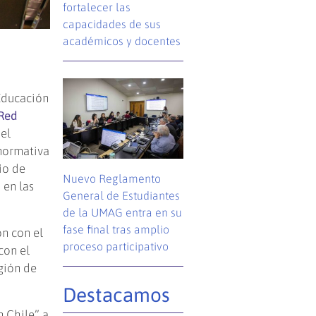
fortalecer las
capacidades de sus
académicos y docentes
 Educación
 Red
del
 normativa
io de
Nuevo Reglamento
 en las
General de Estudiantes
de la UMAG entra en su
fase final tras amplio
ón con el
proceso participativo
con el
gión de
Destacamos
n Chile” a