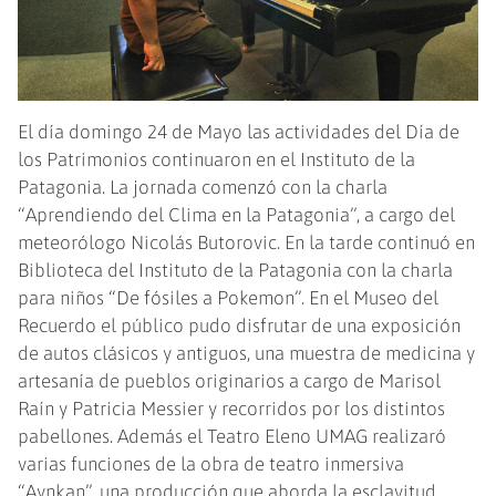
Recuerdo el público pudo disfrutar de una exposición
de autos clásicos y antiguos, una muestra de medicina y
artesanía de pueblos originarios a cargo de Marisol
Raín y Patricia Messier y recorridos por los distintos
pabellones. Además el Teatro Eleno UMAG realizaró
varias funciones de la obra de teatro inmersiva
“Aynkan”, una producción que aborda la esclavitud
doméstica de mujeres selk’ nam en el Punta Arenas a
principios del siglo XIX. En el Centro de Documentación
funcionó un espacio familiar de juego libre en torno al
arte y literatura infantil a cargo de la artista Leonor
Harris. 773 personas participaron de estas actividades,
que contaron con el apoyo de estudiantes de Biología
Marina, Pedagogía en Educación Parvularia y
Pedagogía en Historia y Ciencias Sociales. Así culminó
un nuevo Día de los Patrimonios en la Universidad de
Magallanes, cuya Vicerrectoría de Vinculación con el
Medio desplegó su trabajo para compartir cultura e