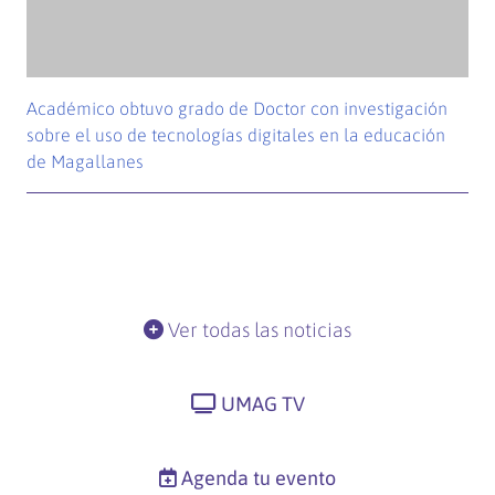
GAIA Antártica
UMAG TV Online
Explora Región de Magallanes y Antártica Chilena
Portal de pago UMAG
Trabaja con Nosotros
Dirección Avenida Bulnes #01855
+56612201450
Casilla 113-D Punta Arenas - Chile