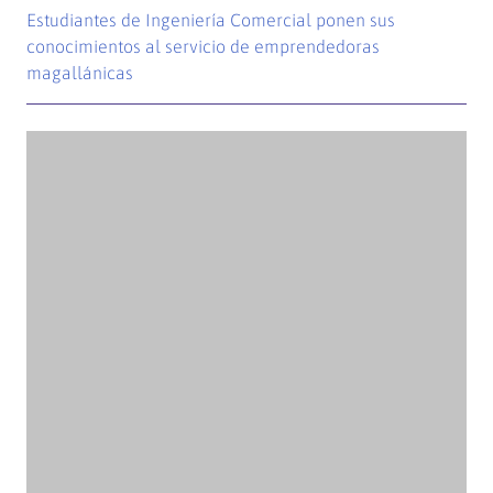
Universidad
Dirección de Bienestar y Desarrollo Estudiantil
Fondo Solidario
Dirección General de Gestión Financiera
Dirección de Equidad de Género y Derechos
Humanos
UMAG Sustentable
App MiUMAG
Proyectos Institucionales
SES-DOC
Incentivo al Retiro
Comité Paritario
Sitios
Liceo Experimental
Pregrado Virtual
Educación Continua
Aike Biblioteca Digital de la Patagonia