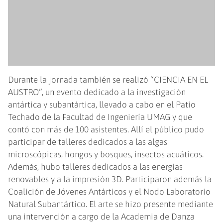
Durante la jornada también se realizó “CIENCIA EN EL
AUSTRO”, un evento dedicado a la investigación
antártica y subantártica, llevado a cabo en el Patio
Techado de la Facultad de Ingeniería UMAG y que
contó con más de 100 asistentes. Allí el público pudo
participar de talleres dedicados a las algas
microscópicas, hongos y bosques, insectos acuáticos.
Además, hubo talleres dedicados a las energías
renovables y a la impresión 3D. Participaron además la
Coalición de Jóvenes Antárticos y el Nodo Laboratorio
Natural Subantártico. El arte se hizo presente mediante
una intervención a cargo de la Academia de Danza
“Expresión Austral”, dirigida por la estudiante de la
UMAG Antonella Almonacid. El cierre lo dio el
compositor Claudio Pérez y el Cuarteto de Cuerdas
Chiloé, con un concierto en el auditorio “Ernesto
Livacic”.