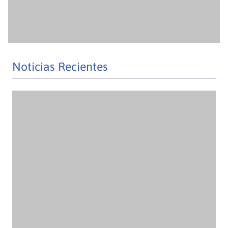
UMAG inicia Diplomado en Docencia Universitaria para
fortalecer las capacidades de sus académicos y
docentes