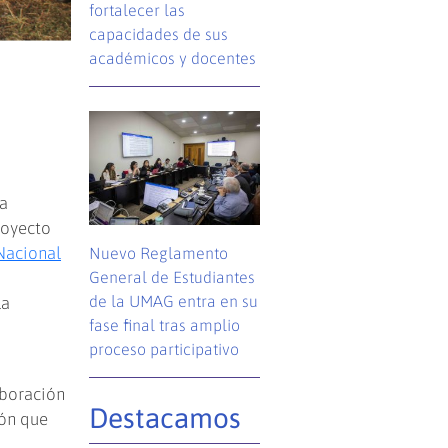
fortalecer las
capacidades de sus
académicos y docentes
la
royecto
Nacional
Nuevo Reglamento
l
General de Estudiantes
de la UMAG entra en su
la
fase final tras amplio
proceso participativo
aboración
Destacamos
ión que