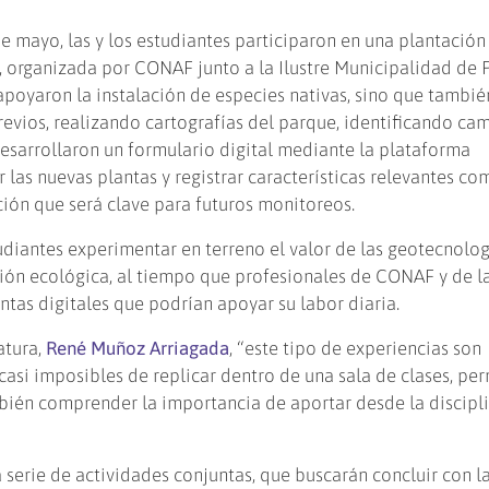
e mayo, las y los estudiantes participaron en una plantación
 organizada por CONAF junto a la Ilustre Municipalidad de 
apoyaron la instalación de especies nativas, sino que tambié
evios, realizando cartografías del parque, identificando cam
desarrollaron un formulario digital mediante la plataforma
r las nuevas plantas y registrar características relevantes co
ción que será clave para futuros monitoreos.
tudiantes experimentar en terreno el valor de las geotecnolog
ión ecológica, al tiempo que profesionales de CONAF y de l
as digitales que podrían apoyar su labor diaria.
atura,
René Muñoz Arriagada
, “este tipo de experiencias son
asi imposibles de replicar dentro de una sala de clases, per
bién comprender la importancia de aportar desde la discipli
 serie de actividades conjuntas, que buscarán concluir con l