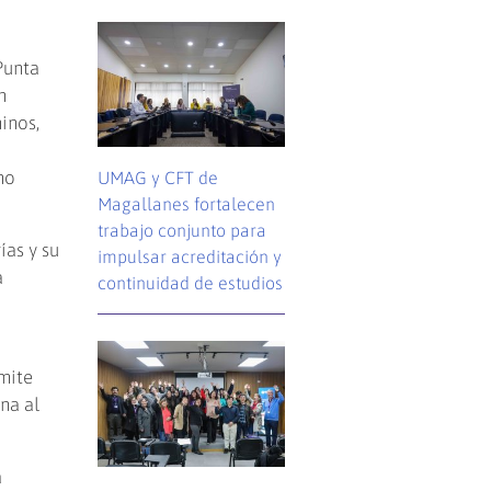
Punta
n
inos,
mo
UMAG y CFT de
Magallanes fortalecen
trabajo conjunto para
ías y su
impulsar acreditación y
a
continuidad de estudios
mite
na al
a