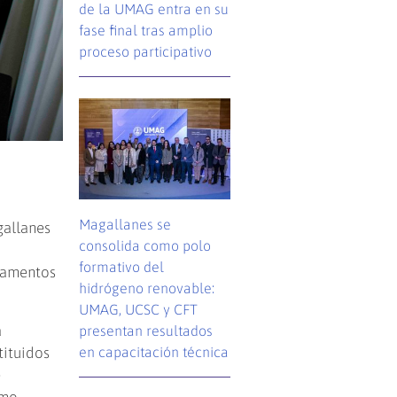
de la UMAG entra en su
fase final tras amplio
proceso participativo
Magallanes se
gallanes
consolida como polo
formativo del
stamentos
hidrógeno renovable:
UMAG, UCSC y CFT
a
presentan resultados
tituidos
en capacitación técnica
e
ómo