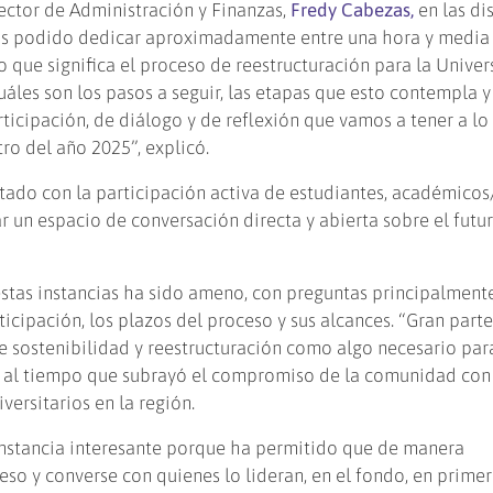
rector de Administración y Finanzas,
Fredy Cabezas,
en las dis
os podido dedicar aproximadamente entre una hora y media
o que significa el proceso de reestructuración para la Unive
uáles son los pasos a seguir, las etapas que esto contempla 
articipación, de diálogo y de reflexión que vamos a tener a lo
ro del año 2025”, explicó.
ado con la participación activa de estudiantes, académicos
r un espacio de conversación directa y abierta sobre el futu
estas instancias ha sido ameno, con preguntas principalment
cipación, los plazos del proceso y sus alcances. “Gran parte
 sostenibilidad y reestructuración como algo necesario par
, al tiempo que subrayó el compromiso de la comunidad con
versitarios en la región.
instancia interesante porque ha permitido que de manera
eso y converse con quienes lo lideran, en el fondo, en prime