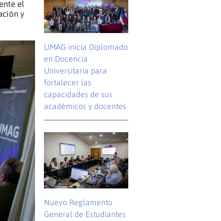
ente el
ación y
UMAG inicia Diplomado
en Docencia
Universitaria para
fortalecer las
capacidades de sus
académicos y docentes
Nuevo Reglamento
General de Estudiantes