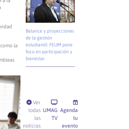
 a la
n
ividad
Balance y proyecciones
de la gestión
estudiantil: FEUM pone
n como la
foco en participación y
bienestar
ambleas
Ver
todas
UMAG
Agenda
las
TV
tu
noticias
evento