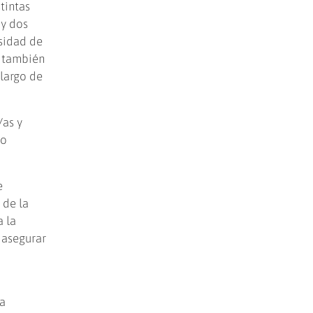
tintas
 y dos
rsidad de
y también
 largo de
/as y
ro
e
 de la
a la
 asegurar
ra