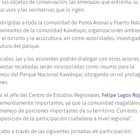
 los objetos de conservación, las amenazas que enfrenta, su
us usos y las normativas que lo rigen.
 dirigidas a toda la comunidad de Punta Arenas y Puerto Nata
resentantes de la comunidad Kawésqar, organizaciones ambien
el turismo y la acuicultura, así como autoridades, investiga
futuro del parque.
iales, las y los asistentes podrán dialogar con otros actores
uestas recabadas serán incorporadas como insumo para la
anejo del Parque Nacional Kawésqar, otorgando un rol prota
nes.
va, el jefe del Centro de Estudios Regionales,
Felipe Lagos Roj
 tremendamente importantes, ya que la comunidad magalláni
 manejo de porciones importantes de su territorio. Con esto, 
posición de la participación ciudadana a nivel regional”.
abo a través de las siguientes jornadas de participación: