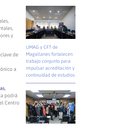
les,
tales,
dores y
UMAG y CFT de
Magallanes fortalecen
 clave de
trabajo conjunto para
impulsar acreditación y
gónico a
continuidad de estudios
as,
ca podrá
el Centro