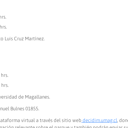
hrs.
hrs.
co Luis Cruz Martínez.
hrs.
hrs.
iversidad de Magallanes.
nuel Bulnes 01855.
ataforma virtual a través del sitio web
decidim.umag.cl
, don
mación relevante sobre el parque y también podrán enviar s