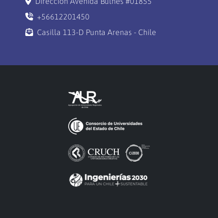
Dirección Avenida Bulnes #01855
+56612201450
Casilla 113-D Punta Arenas - Chile