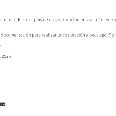
a online, desde el país de origen, directamente a la Univers
o documentación para realizar la postulación a beca.agci@u
:
l 2025
rgar