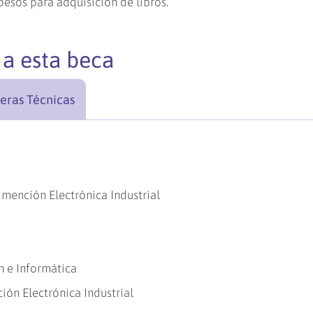
pesos para adquisición de libros.
 a esta beca
eras Técnicas
, mención Electrónica Industrial
n e Informática
ción Electrónica Industrial