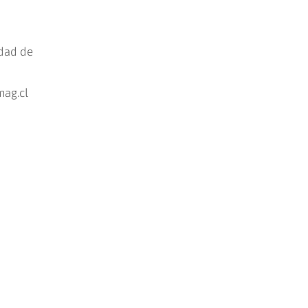
idad de
mag.cl