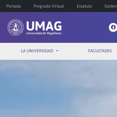
Portada
Pregrado Virtual
Estatuto
Sosten
LA UNIVERSIDAD
FACULTADES