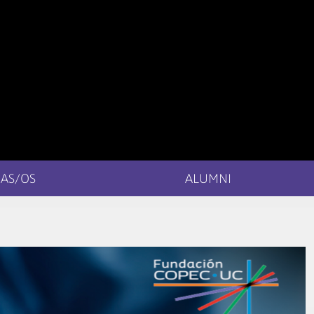
AS/OS
ALUMNI