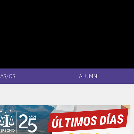
AS/OS
ALUMNI