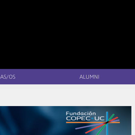
AS/OS
ALUMNI