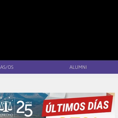
AS/OS
ALUMNI