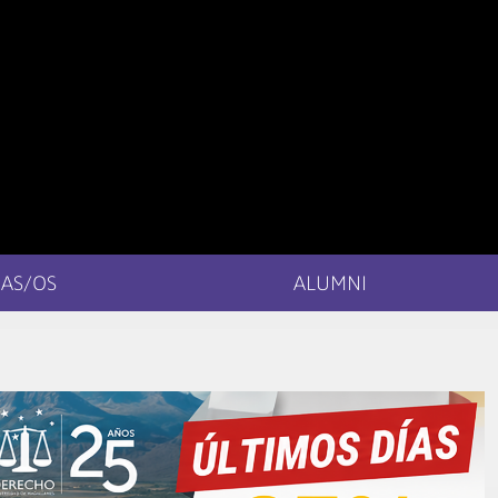
AS/OS
ALUMNI