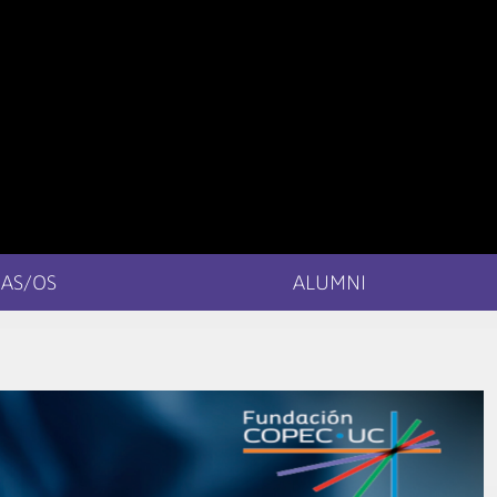
AS/OS
ALUMNI