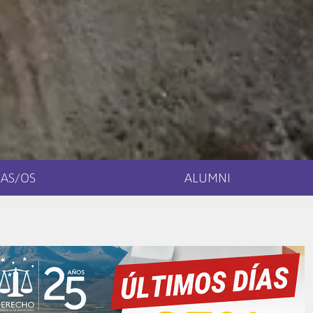
AS/OS
ALUMNI