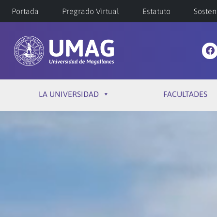
Portada
Pregrado Virtual
Estatuto
Sosten
LA UNIVERSIDAD
FACULTADES