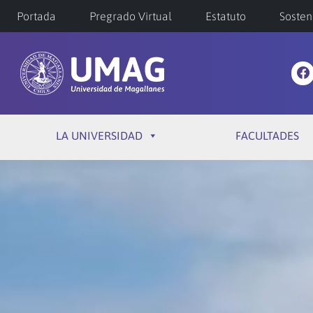
Portada
Pregrado Virtual
Estatuto
Sosten
LA UNIVERSIDAD
FACULTADES