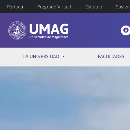
Portada
Pregrado Virtual
Estatuto
Sosten
LA UNIVERSIDAD
FACULTADES